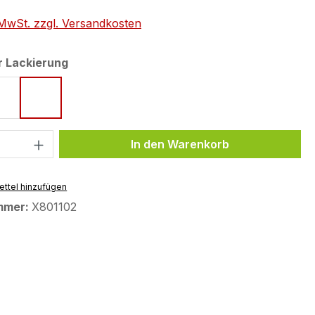
. MwSt. zzgl. Versandkosten
auswählen
r Lackierung
torm
Icon Blue
Tech Black
 Anzahl: Gib den gewünschten Wert ein 
In den Warenkorb
ttel hinzufügen
mmer:
X801102