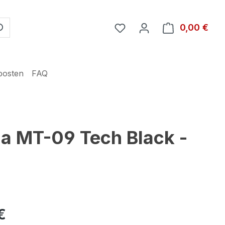
Du hast 0 Produkte auf 
0,00 €
Ware
posten
FAQ
a MT-09 Tech Black -
€