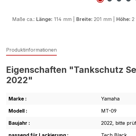
Maße ca.:
Länge:
114 mm |
Breite:
201 mm |
Höhe:
2
Produktinformationen
Eigenschaften "Tankschutz Se
2022"
Marke :
Yamaha
Modell :
MT-09
Baujahr :
2022, bitte prü
passend für Lackierung :
Tech Black