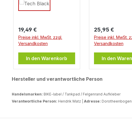
reflektierender
Sticker: Sind
reflektierende A
fürs Motorrad u
generell Erlaubt
Regulärer Preis:
Regulärer Preis:
19,49 €
25,95 €
Frage kann nicht
Preise inkl. MwSt. zzgl.
Preise inkl. MwSt. z
mit ja oder mit ne
Versandkosten
Versandkosten
beantwortet wer
sich die Regelungen von
In den Warenkorb
In den Ware
Land zu Land
unterscheiden. D
Einsatz von
Hersteller und verantwortliche Person
reflektierenden F
öffentlichen Ra
Handelsmarken:
BIKE-label / Tankpad / Felgenrand Aufkleber
unterliegt somit 
Verantwortliche Person:
Hendrik Matz |
Adresse:
Dorotheenbogen 3
Regelungen, die 
Einsatzort variie
empfiehlt somit d
entsprechenden