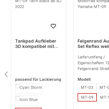
Tankpad Aufkleber
Felgenrand Au
3D kompatibel mit
Set Reflex wei
Yamaha MT-09 Tech
Motorrad komp
Black ab BJ 2022
für Yamaha M
Lieferumfang /
Eigenschaften: 1
Felgenrand Strei
ausreichend für 
auswähl
passend für Lackierung
Modell
Motorradfelgen 
auswählen
Ersatzstreifen) g
MT-03
MT-
für 17 Zoll (Strei
MT-09
MT-
- ca. 9 mm + 7 
Hinweis zur Ve