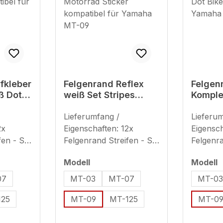
fkleber
Felgenrand Reflex
Felgen
ß Dots
weiß Set Stripes
Komple
atibel
Motorrad Sticker
rot Dot
T-09
kompatibel für
Lieferumfang /
kompat
Lieferu
Yamaha MT-09
Yamah
2x
Eigenschaften: 12x
Eigensch
fen - Set
Felgenrand Streifen - Set
Felgenra
2
ausreichend für 2
ausreich
en
auswählen
a
Modell
Modell
(plus 8x
Motorradfelgen (plus 8x
Motorra
eeignet
Ersatzstreifen) geeignet
Ersatzst
07
MT-03
MT-07
MT-0
fenbreite
für 17 Zoll (Streifenbreite
für 17 Z
125
MT-09
MT-125
MT-0
mm)
- ca. 9 mm + 7 mm)
- ca. 9
rwendung
Hinweis zur Verwendung
Hinweis