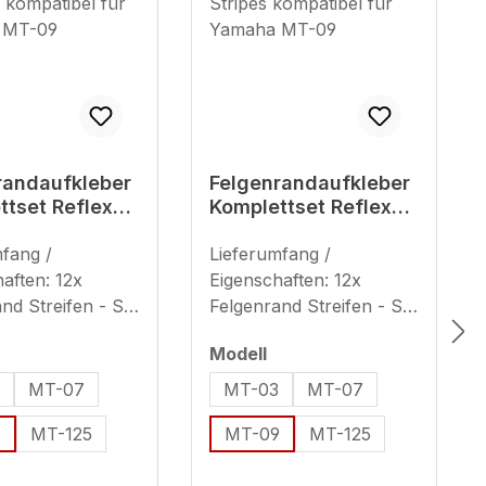
randaufkleber
Felgenrandaufkleber
ttset Reflex
Komplettset Reflex
 Bike
rot Stripes
ibel für
mfang /
kompatibel für
Lieferumfang /
a MT-09
Yamaha MT-09
aften: 12x
Eigenschaften: 12x
nd Streifen - Set
Felgenrand Streifen - Set
end für 2
ausreichend für 2
uswählen
auswählen
Modell
dfelgen (plus 8x
Motorradfelgen (plus 8x
reifen) geeignet
Ersatzstreifen) geeignet
3
MT-07
MT-03
MT-07
oll (Streifenbreite
für 17 Zoll (Streifenbreite
9
MT-125
MT-09
MT-125
 mm + 7 mm)
- ca. 9 mm + 7 mm)
 zur Verwendung
Hinweis zur Verwendung