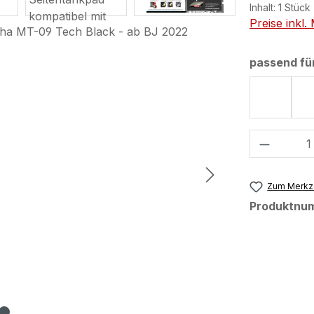
Inhalt:
1 Stück
Preise inkl
passend fü
Cyan S
Produkt
Zum Merkze
Produktnu