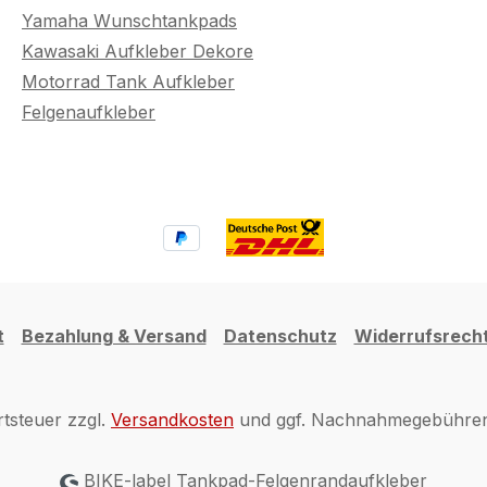
Yamaha Wunschtankpads
Kawasaki Aufkleber Dekore
Motorrad Tank Aufkleber
Felgenaufkleber
t
Bezahlung & Versand
Datenschutz
Widerrufsrech
rtsteuer zzgl.
Versandkosten
und ggf. Nachnahmegebühren,
BIKE-label Tankpad-Felgenrandaufkleber