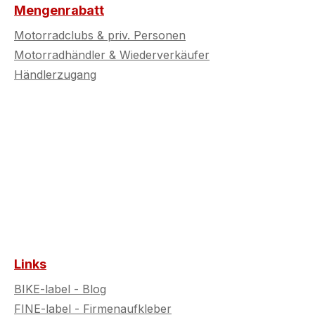
ichen Regelungen
gesetzlichen Regelungen
Mengenrabatt
en.
zu prüfen.
Motorradclubs & priv. Personen
Motorradhändler & Wiederverkäufer
Händlerzugang
Links
BIKE-label - Blog
FINE-label - Firmenaufkleber