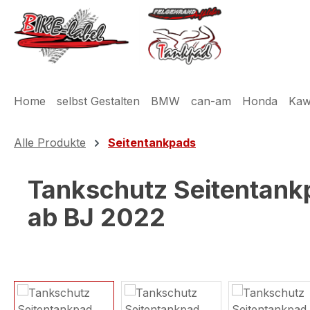
m Hauptinhalt springen
Zur Suche springen
Zur Hauptnavigation springen
Home
selbst Gestalten
BMW
can-am
Honda
Kaw
Alle Produkte
Seitentankpads
Tankschutz Seitentank
ab BJ 2022
Bildergalerie überspringen