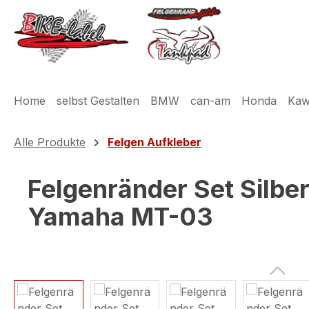
m Hauptinhalt springen
Zur Suche springen
Zur Hauptnavigation springen
Home
selbst Gestalten
BMW
can-am
Honda
Kaw
Alle Produkte
Felgen Aufkleber
Felgenränder Set Silbe
Yamaha MT-03
Bildergalerie überspringen