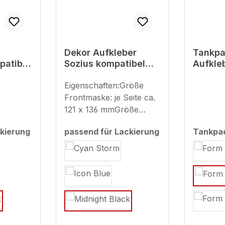
Dekor Aufkleber
Tankpa
patibel
Sozius kompatibel
Aufkle
T-03
mit Yamaha MT-03
kompat
 - ab
Midnight Black ab BJ
Eigenschaften:Größe
Yamaha
2022
schwar
Frontmaske: je Seite ca.
121 x 136 mmGröße
Sitzcover: ca. 226 x 50
kierung
passend für Lackierung
Tankpa
mm
auswählen