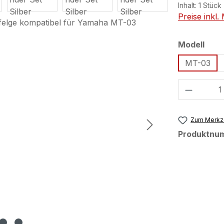
Inhalt:
1 Stück
Preise inkl
aus
Modell
MT-03
Produkt
Zum Merkze
Produktnu