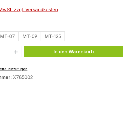
. MwSt. zzgl. Versandkosten
wählen
MT-07
MT-09
MT-125
 Anzahl: Gib den gewünschten Wert ein 
In den Warenkorb
ttel hinzufügen
mmer:
X785002