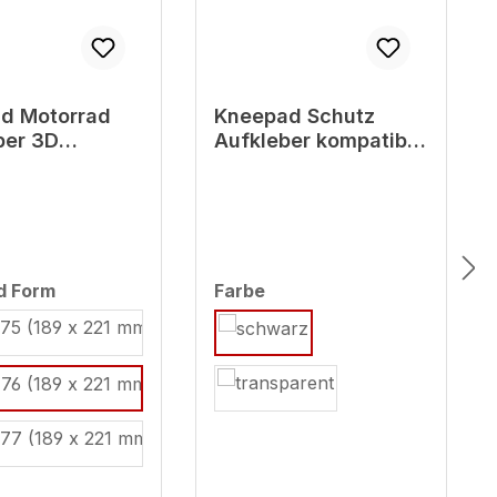
d Motorrad
Kneepad Schutz
ber 3D
Aufkleber kompatibel
ibel mit
mit Yamaha MT-03
 MT-03 Uni
uni schwarz - ab BJ
z ab BJ 2022
2022
auswählen
auswählen
d Form
Farbe