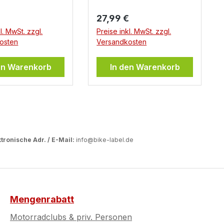
er Preis:
Regulärer Preis:
27,99 €
l. MwSt. zzgl.
Preise inkl. MwSt. zzgl.
osten
Versandkosten
en Warenkorb
In den Warenkorb
tronische Adr. / E-Mail:
info@bike-label.de
Mengenrabatt
Motorradclubs & priv. Personen