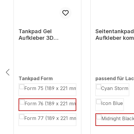
Tankpad Gel
Seitentankpad
Aufkleber 3D
Aufkleber kom
kompatibel mit
mit Yamaha M
Yamaha MT-03
Midnight Black
Midnight Black (ab
BJ 2022
BJ 2022)
auswählen
Tankpad Form
passend für Lac
auswählen