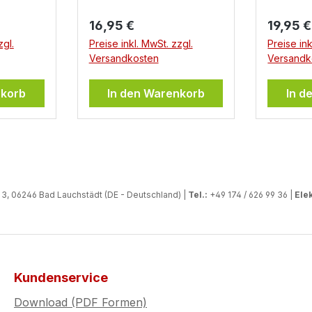
Regulärer Preis:
Regulär
16,95 €
19,95 €
zgl.
Preise inkl. MwSt. zzgl.
Preise ink
Versandkosten
Versandk
nkorb
In den Warenkorb
In d
, 06246 Bad Lauchstädt (DE - Deutschland) |
Tel.:
+49 174 / 626 99 36 |
Elek
Kundenservice
Download (PDF Formen)