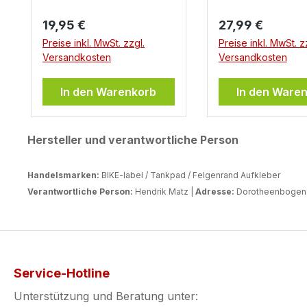
Regulärer Preis:
Regulärer Preis:
19,95 €
27,99 €
Preise inkl. MwSt. zzgl.
Preise inkl. MwSt. z
Versandkosten
Versandkosten
In den Warenkorb
In den Ware
Hersteller und verantwortliche Person
Handelsmarken:
BIKE-label / Tankpad / Felgenrand Aufkleber
Verantwortliche Person:
Hendrik Matz |
Adresse:
Dorotheenbogen 3
Service-Hotline
Unterstützung und Beratung unter: