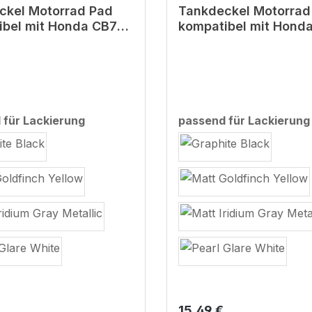
ckel Motorrad Pad
Tankdeckel Motorrad
ibel mit Honda CB750
kompatibel mit Hond
 Wabe
Hornet Carbon
auswählen
 für Lackierung
passend für Lackierung
r Preis:
Regulärer Preis:
15,49 €