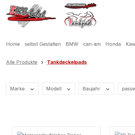
m Hauptinhalt springen
Zur Suche springen
Zur Hauptnavigation springen
Home
selbst Gestalten
BMW
can-am
Honda
Kaw
Alle Produkte
Tankdeckelpads
Marke
Modell
Baujahr
passe