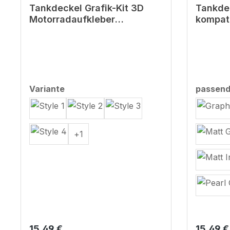
Tankdeckel Grafik-Kit 3D
Tankde
Motorradaufkleber
kompat
kompatibel für Honda XL750
Hornet
Transalp
auswählen
Variante
passend
+
1
Regulärer Preis:
Reguläre
15,49 €
15,49 €