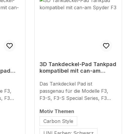
3D Tankdeckel-Pad Tankpad
kpad
kompatibel mit can-am
am
Spyder F3
Das Tankdeckel Pad ist
e F3,
passgenau für die Modelle F3,
F3-S, F3-S Special Series, F3
Special
Limited sowie F3 Limited Special
auswählen
Motiv Themen
Series und bietet zuverlässigen
rieb und
Schutz vor Kratzern, Abrieb und
Carbon Style
Beschädigungen im Tankdeckel-
UNI Farben: Schwarz
y – der
Bereich. Made in Germany – der