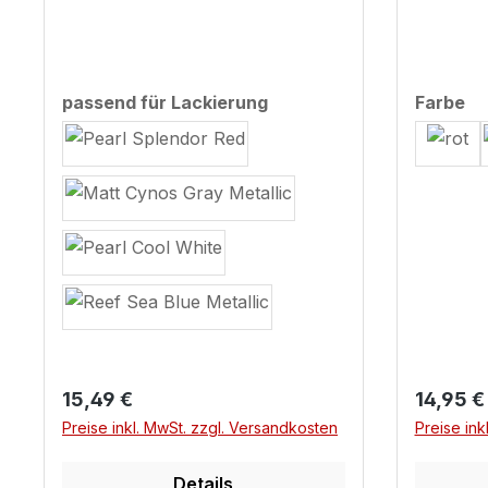
Z900
auswählen
au
passend für Lackierung
Farbe
Regulärer Preis:
Reguläre
15,49 €
14,95 €
Preise inkl. MwSt. zzgl. Versandkosten
Preise ink
Details