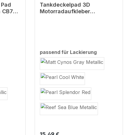
 Pad
Tankdeckelpad 3D
a CB750
Motorradaufkleber
kompatibel für Honda
CB125R
auswählen
auswählen
passend für Lackierung
Regulärer Preis:
15,49 €