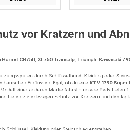
utz vor Kratzern und Abn
 Hornet CB750, XL750 Transalp, Triumph, Kawasaki Z90
tzungsspuren durch Schlüsselbund, Kleidung oder Steins
echanischen Einflüssen. Egal, ob du eine
KTM 1390 Super 
Modell einer anderen Marke fährst – unsere Pads bieten fü
und bieten zuverlässigen Schutz vor Kratzern und den tägl
rch Schlüssel, Kleidung oder Steinschlag entstehen.