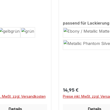
swählen
passend für Lackierung
r Preis:
Regulärer Preis:
14,95 €
l. MwSt. zzgl. Versandkosten
Preise inkl. MwSt. zzgl. Ver
Details
Details