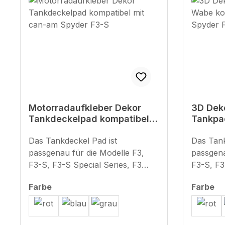
Motorradaufkleber Dekor
3D Dek
Tankdeckelpad kompatibel
Tankpa
mit can-am Spyder F3-S
mit ca
Das Tankdeckel Pad ist
Das Tank
passgenau für die Modelle F3,
passgena
F3-S, F3-S Special Series, F3
F3-S, F3-S Sp
Limited sowie F3 Limited Special
Limited 
auswählen
au
Farbe
Farbe
Series und bietet zuverlässigen
Series und biet
Schutz vor Kratzern, Abrieb und
Schutz v
Beschädigungen im Tankdeckel-
Beschädigung
Bereich. Ideal für Fahrer, die
Bereich.