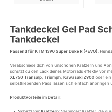
Tankdeckel Gel Pad Sch
Tankdeckel
Passend für KTM 1390 Super Duke R (+EVO), Honda
Verabschiede dich von unschönen Kratzern und Abnu
schützt du den Lack deines Motorrads effektiv vor m
XL750 Transalp
,
Triumph
,
Kawasaki Z900
oder ein 
selbstklebenden Pads lassen sich einfach anbringen 
Produktvorteile im Detail:
Schutz vor Kratzern
: Verhindert Kratzer, die du