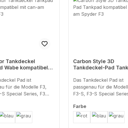
or Tankdeckel
Carbon Style 3D
d Wabe kompatibel
Tankdeckel-Pad Tan
n-am Spyder F3
kompatibel mit can-
deckel Pad ist
Spyder F3
Das Tankdeckel Pad ist
u für die Modelle F3,
passgenau für die Modell
ecial Series, F3
F3-S, F3-S Special Series, F3
sowie F3 Limited Special
Limited sowie F3 Limited 
swählen
auswählen
Farbe
et zuverlässigen
Series und bietet zuverlässigen
or Kratzern, Abrieb und
Schutz vor Kratzern, Ab
en im Tankdeckel-
Beschädigungen im Tankdeckel-
 Made in Germany – der
Bereich. Made in German