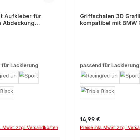
it Aufkleber für
Griffschalen 3D Grafi
 Abdeckung
kompatibel mit BMW 
ibel mit BMW F900
XR Sport
2025
auswählen
 für Lackierung
passend für Lackierung
r Preis:
Regulärer Preis:
14,99 €
l. MwSt. zzgl. Versandkosten
Preise inkl. MwSt. zzgl. Ver