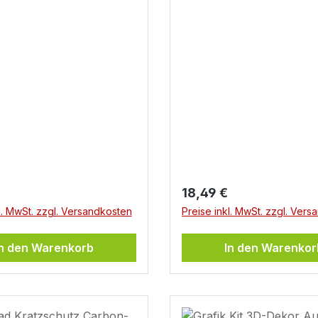
Sport MY 2025
r Preis:
Regulärer Preis:
18,49 €
l. MwSt. zzgl. Versandkosten
Preise inkl. MwSt. zzgl. Ver
In den Warenkorb
In den Warenkor