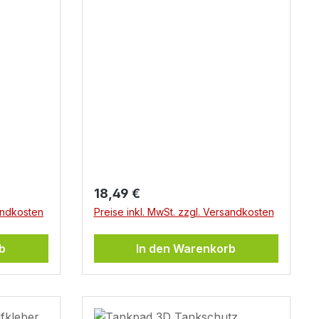
GS Adventure
Regulärer Preis:
18,49 €
sandkosten
Preise inkl. MwSt. zzgl. Versandkosten
b
In den Warenkorb