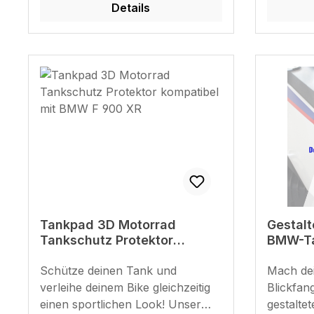
Details
Tankpad 3D Motorrad
Gestalt
Tankschutz Protektor
BMW-Tan
kompatibel mit BMW F 900
robust
XR
Schütze deinen Tank und
deinem
Mach de
verleihe deinem Bike gleichzeitig
Blickfang
einen sportlichen Look! Unser
gestalteten 