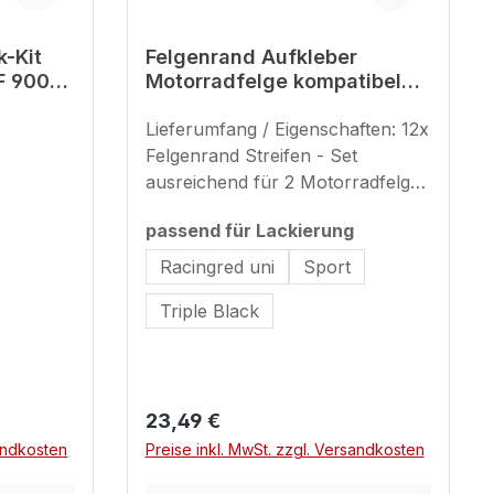
k-Kit
Felgenrand Aufkleber
F 900
Motorradfelge kompatibel
mit BMW F 900 XR
Lieferumfang / Eigenschaften: 12x
Felgenrand Streifen - Set
ausreichend für 2 Motorradfelgen
(inkl. 2x Ersatzstreifen) 17 Zoll
auswählen
auswählen
passend für Lackierung
(Streifenbreite - ca. 8 mm)Größe
Felgenbett-Aufkleber: vorne je
Racingred uni
Sport
ca. 133 x 19 mm - hinten rechts
Triple Black
gesamt ca. 210 x 71 mm - hinten
links ca. 169 x 17 mm
Regulärer Preis:
23,49 €
sandkosten
Preise inkl. MwSt. zzgl. Versandkosten