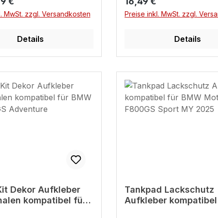
r Preis:
Regulärer Preis:
9 €
16,49 €
ndividuell wie du selbst
l. MwSt. zzgl. Versandkosten
Preise inkl. MwSt. zzgl. Ver
ell: Gestalte dein
in nur wenigen Minuten
Details
Details
Qualität: Robustes, UV-
ges und kratzfestes
 Perfekte Passform:
nd Style in einem – exakt
arte jetzt und
 dein BMW-Tankpad – für
 das so einzigartig ist wie
Kit Dekor Aufkleber
Tankpad Lackschutz
halen kompatibel für
Aufkleber kompatibel
1300 GS Adventure
BMW Motorrad F800