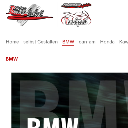
m Hauptinhalt springen
Zur Suche springen
Zur Hauptnavigation springen
Home
selbst Gestalten
BMW
can-am
Honda
Kaw
BMW