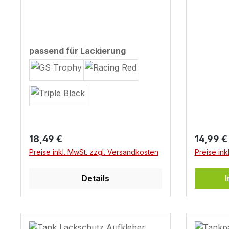
GS Adventure
auswählen
passend für Lackierung
Regulärer Preis:
Reguläre
18,49 €
14,99 €
Preise inkl. MwSt. zzgl. Versandkosten
Preise ink
Details