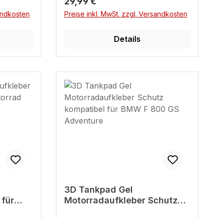
Regulärer Preis:
29,99 €
sandkosten
Preise inkl. MwSt. zzgl. Versandkosten
Details
3D Tankpad Gel
 für
Motorradaufkleber Schutz
GS
kompatibel für BMW F 800