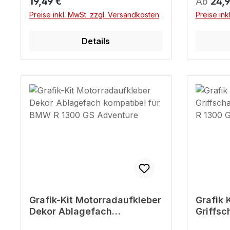
Regulärer Preis:
Reguläre
19,49 €
Ab
24,9
wird so i
Preise inkl. MwSt. zzgl. Versandkosten
Preise ink
Blitzschn
Tankpad 
Details
Premium-
beständi
Material
Schutz u
für dein Modell St
gestalte
ein Bike,
du!
Grafik-Kit Motorradaufkleber
Grafik 
Dekor Ablagefach
Griffsc
kompatibel für BMW R 1300
BMW R 