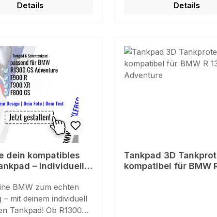
Details
Details
e dein kompatibles
Tankpad 3D Tankprot
kpad – individuell
kompatibel für BMW 
 und genau nach
GS Adventure
 Style
ine BMW zum echten
 – mit deinem individuell
Tankpad! Ob R1300