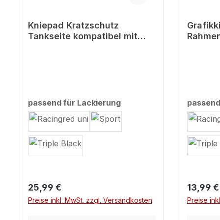
Kniepad Kratzschutz
Grafikk
Tankseite kompatibel mit
Rahmen
BMW F900XR
kompat
XR MY 
auswählen
passend für Lackierung
passend
Regulärer Preis:
Reguläre
25,99 €
13,99 €
Preise inkl. MwSt. zzgl. Versandkosten
Preise ink