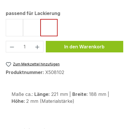
auswählen
passend für Lackierung
Cyan Storm
Icon Blue
Tech Black
Produkt Anzahl: Gib den gewünschten We
In den Warenkorb
Zum Merkzettel hinzufügen
Produktnummer:
X508102
Maße ca.:
Länge:
221 mm |
Breite:
188 mm |
Höhe:
2 mm (Materialstärke)