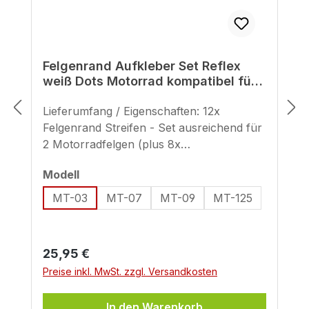
Felgenrand Aufkleber Set Reflex
weiß Dots Motorrad kompatibel für
Yamaha MT-03
Lieferumfang / Eigenschaften: 12x
Felgenrand Streifen - Set ausreichend für
2 Motorradfelgen (plus 8x
Ersatzstreifen) geeignet für 17 Zoll
auswählen
Modell
(Streifenbreite - ca. 7 mm) Hinweis zur
Verwendung reflektierender Sticker: Sind
MT-03
MT-07
MT-09
MT-125
reflektierende Aufkleber fürs Motorrad
und Co. generell Erlaubt? Diese Frage
kann nicht direkt mit ja oder mit nein
Regulärer Preis:
25,95 €
beantwortet werden, da sich die
Preise inkl. MwSt. zzgl. Versandkosten
Regelungen von Land zu Land
unterscheiden. Der Einsatz von
In den Warenkorb