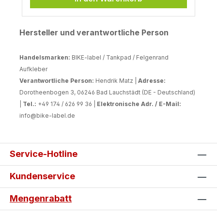
reflektierenden Folien im öffentlichen
Raum unterliegt somit versch.
Regelungen, die je nach Einsatzort
Hersteller und verantwortliche Person
variieren. Es empfiehlt somit die
entsprechenden gesetzlichen Regelungen
Handelsmarken:
zu prüfen.
BIKE-label / Tankpad / Felgenrand
Aufkleber
Verantwortliche Person:
Hendrik Matz |
Adresse:
Dorotheenbogen 3, 06246 Bad Lauchstädt (DE - Deutschland)
|
Tel.:
+49 174 / 626 99 36 |
Elektronische Adr. / E-Mail:
info@bike-label.de
Service-Hotline
Kundenservice
Mengenrabatt