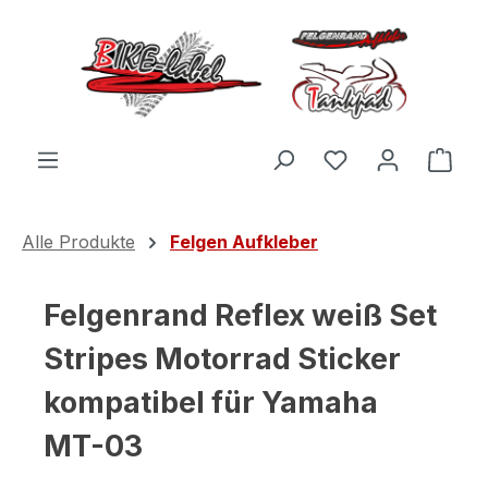
Zum Hauptinhalt springen
Du hast 0 Produ
Ware
Alle Produkte
Felgen Aufkleber
Felgenrand Reflex weiß Set
Stripes Motorrad Sticker
kompatibel für Yamaha
MT-03