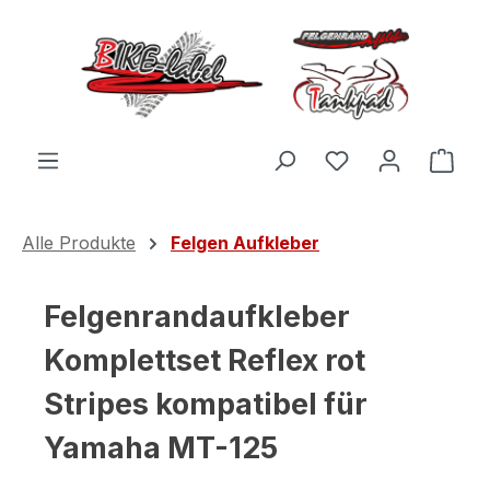
Zum Hauptinhalt springen
Du hast 0 Produ
Ware
Alle Produkte
Felgen Aufkleber
Felgenrandaufkleber
Komplettset Reflex rot
Stripes kompatibel für
Yamaha MT-125