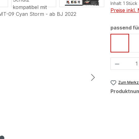
Inhalt:
1 Stück
Preise inkl
passend fü
Cyan S
Produkt
Zum Merkze
Produktnu