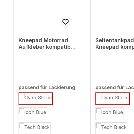
Kneepad Motorrad
Seitentankpad
Aufkleber kompatibel
Kneepad komp
mit Yamaha MT-09
mit Yamaha M
Cyan Storm - ab BJ
Cyan Storm - 
2022
2022
passend für Lackierung
passend für Lac
auswählen
auswählen