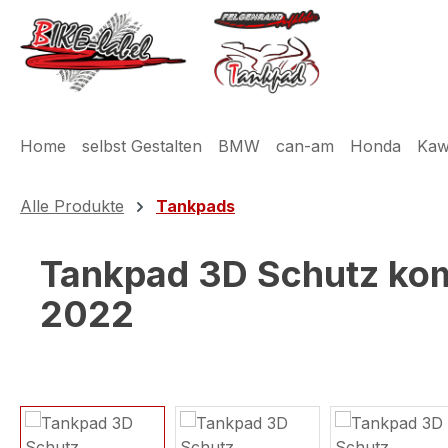
m Hauptinhalt springen
Zur Suche springen
Zur Hauptnavigation springen
Home
selbst Gestalten
BMW
can-am
Honda
Kaw
Alle Produkte
Tankpads
Tankpad 3D Schutz kom
2022
Bildergalerie überspringen