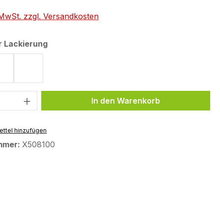
. MwSt. zzgl. Versandkosten
auswählen
r Lackierung
torm
Icon Blue
Tech Black
 Anzahl: Gib den gewünschten Wert ein 
In den Warenkorb
ttel hinzufügen
mmer:
X508100