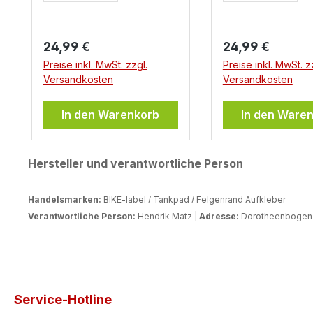
Regulärer Preis:
Regulärer Preis:
24,99 €
24,99 €
Preise inkl. MwSt. zzgl.
Preise inkl. MwSt. z
Versandkosten
Versandkosten
In den Warenkorb
In den Ware
Hersteller und verantwortliche Person
Handelsmarken:
BIKE-label / Tankpad / Felgenrand Aufkleber
Verantwortliche Person:
Hendrik Matz |
Adresse:
Dorotheenbogen 3
Service-Hotline