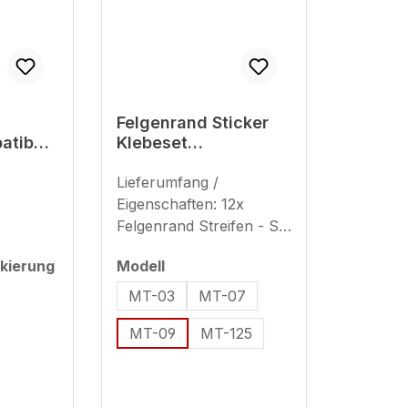
Felgenrand Sticker
atibel
Klebeset
T-09
Motorradfelge
ab BJ
kompatibel für
Lieferumfang /
Yamaha Icon Blue
Eigenschaften: 12x
MT-09
Felgenrand Streifen - Set
ausreichend für 2
auswählen
kierung
Modell
Motorradfelgen (plus 8x
Ersatzstreifen) geeignet
MT-03
MT-07
für 17 Zoll (Streifenbreite
MT-09
MT-125
- ca. 9 mm + 7 mm)