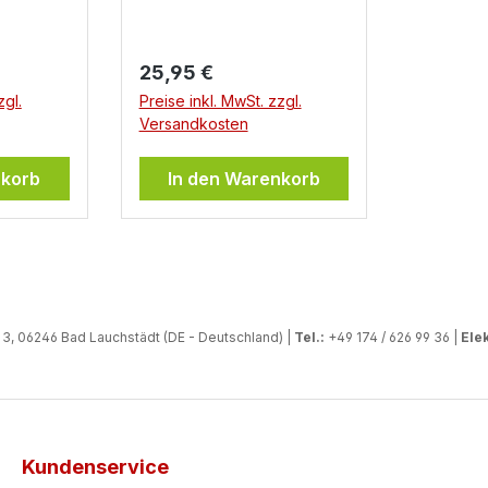
Regulärer Preis:
25,95 €
zgl.
Preise inkl. MwSt. zzgl.
Versandkosten
nkorb
In den Warenkorb
, 06246 Bad Lauchstädt (DE - Deutschland) |
Tel.:
+49 174 / 626 99 36 |
Elek
Kundenservice