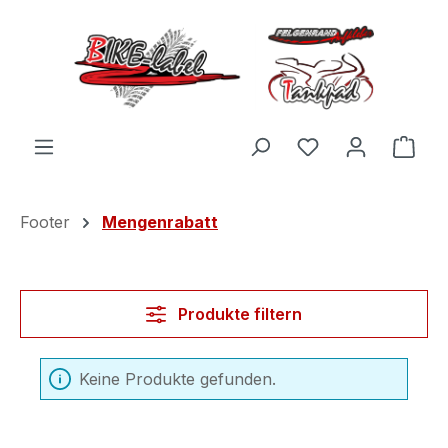
Zum Hauptinhalt springen
Du hast 0 Produ
Ware
Footer
Mengenrabatt
Produkte filtern
Keine Produkte gefunden.