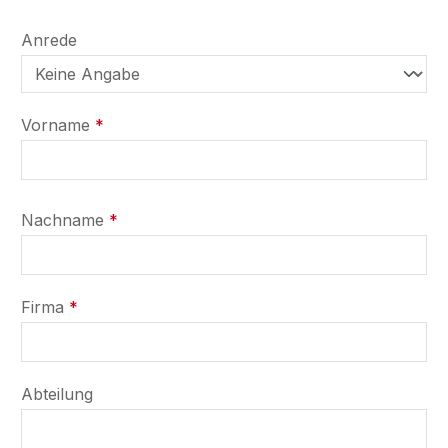
Persönliche Informationen
Anrede
Vorname
*
Nachname
*
Firma
*
Abteilung