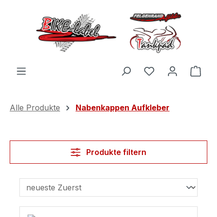
Zum Hauptinhalt springen
Du hast 0 Produ
Ware
Alle Produkte
Nabenkappen Aufkleber
Produkte filtern