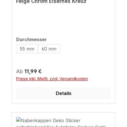
Felge Chrom Eisernes Kreuz
auswählen
Durchmesser
55 mm
60 mm
Regulärer Preis:
Ab
11,99 €
Preise inkl. MwSt. zzgl. Versandkosten
Details