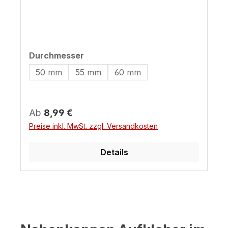
auswählen
Durchmesser
50 mm
55 mm
60 mm
Regulärer Preis:
Ab
8,99 €
Preise inkl. MwSt. zzgl. Versandkosten
Details