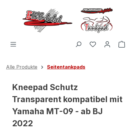
Zum Hauptinhalt springen
Du hast 0 Produ
Ware
Alle Produkte
Seitentankpads
Kneepad Schutz
Transparent kompatibel mit
Yamaha MT-09 - ab BJ
2022