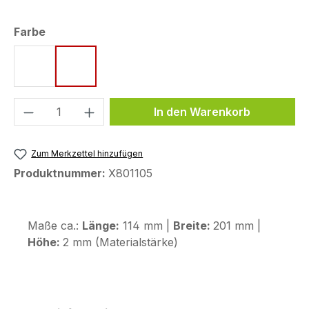
auswählen
Farbe
schwarz
transparent
Produkt Anzahl: Gib den gewünschten We
In den Warenkorb
Zum Merkzettel hinzufügen
Produktnummer:
X801105
Maße ca.:
Länge:
114 mm |
Breite:
201 mm |
Höhe:
2 mm (Materialstärke)