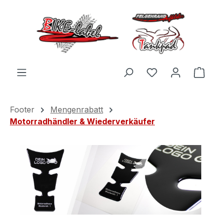
Zum Hauptinhalt springen
Du hast 0 Produ
Ware
Footer
Mengenrabatt
Motorradhändler & Wiederverkäufer