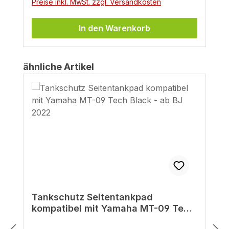
Preise inkl. MwSt. zzgl. Versandkosten
In den Warenkorb
Produktgalerie überspringen
ähnliche Artikel
Tankschutz Seitentankpad
kompatibel mit Yamaha MT-09 Tech
Black - ab BJ 2022