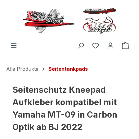
Zum Hauptinhalt springen
Du hast 0 Produ
Ware
Alle Produkte
Seitentankpads
Seitenschutz Kneepad
Aufkleber kompatibel mit
Yamaha MT-09 in Carbon
Optik ab BJ 2022