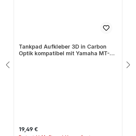
Tankpad Aufkleber 3D in Carbon
Optik kompatibel mit Yamaha MT-09
- ab BJ 2022
Regulärer Preis:
19,49 €