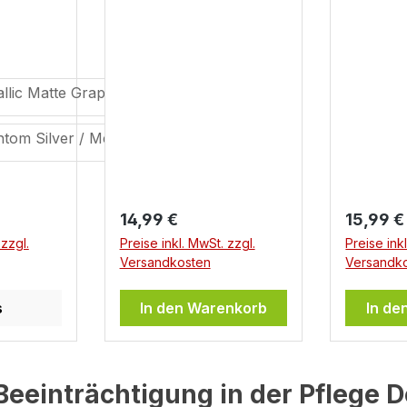
s:
Regulärer Preis:
Reguläre
15,99 €
15,99 €
 zzgl.
Preise inkl. MwSt. zzgl.
Preise ink
Versandkosten
Versandk
enkorb
In den Warenkorb
In de
Beeinträchtigung in der Pflege D