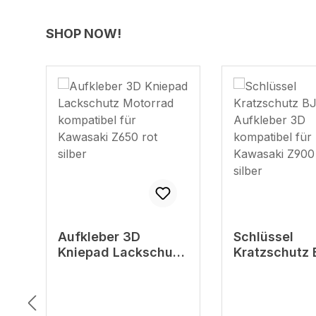
Produktgalerie überspringen
SHOP NOW!
Schlüssel
Aufkleber D
tz
Kratzschutz BJ23
Scheinwerfe
Aufkleber 3D
kompatibel f
kompatibel für
Kawasaki Z1
Kawasaki Z900 rot
Grafik Kit Gr
silber