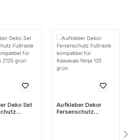
er Dekor
Aufkleber Dekor rot
A
schutz
silber Fersenschutz
K
e kompatibel
Windschild
M
asaki Ninja
kompatibel für
Komplett Set - Größen:
k
n
Kawasaki Z650
K
Windschild linke und
Z