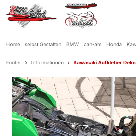
m Hauptinhalt springen
Zur Suche springen
Zur Hauptnavigation springen
Home
selbst Gestalten
BMW
can-am
Honda
Kaw
Footer
Informationen
Kawasaki Aufkleber Deko