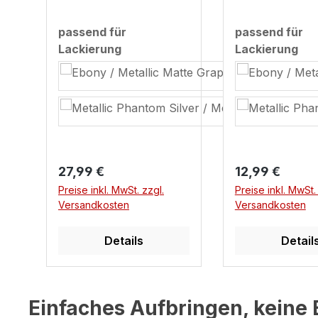
passend für
en
auswählen
Lackierung
Regulärer Preis:
Regulärer Prei
12,99 €
14,99 €
Preise inkl. MwSt. zzgl.
Preise inkl. MwSt.
Versandkosten
Versandkosten
Details
In den War
Einfaches Aufbringen, keine 