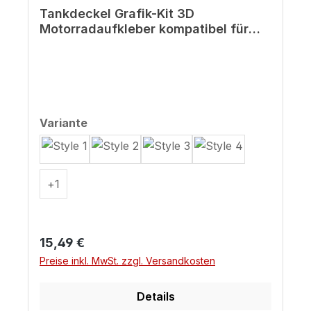
Tankdeckel Grafik-Kit 3D
Motorradaufkleber kompatibel für
Honda XL750 Transalp
auswählen
Variante
+
1
Regulärer Preis:
15,49 €
Preise inkl. MwSt. zzgl. Versandkosten
Details