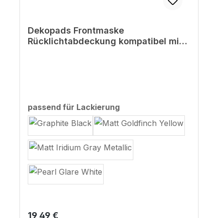
Dekopads Frontmaske
Rücklichtabdeckung kompatibel mit
Honda CB750 Hornet
auswählen
passend für Lackierung
Regulärer Preis:
19,49 €