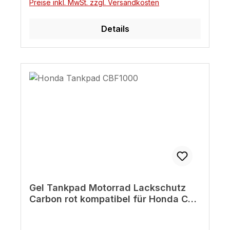
Preise inkl. MwSt. zzgl. Versandkosten
kratzfest Exakte Passform – Schutz und
Stil perfekt kombiniert Starte jetzt und
Details
kreiere dein Honda-Tankpad – so
einzigartig wie dein Bike!
Gel Tankpad Motorrad Lackschutz
Carbon rot kompatibel für Honda CBF
1000