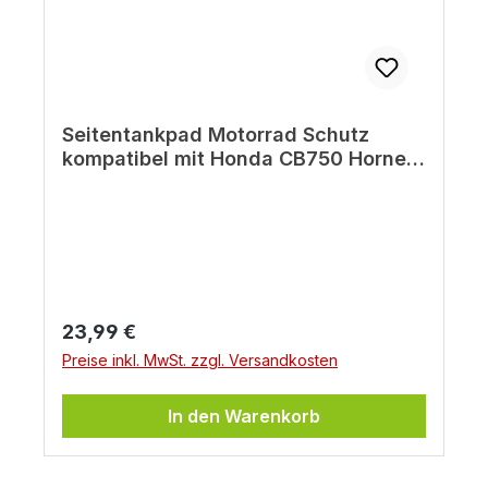
Seitentankpad Motorrad Schutz
kompatibel mit Honda CB750 Hornet
Gelb Hornisse
Regulärer Preis:
23,99 €
Preise inkl. MwSt. zzgl. Versandkosten
In den Warenkorb