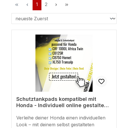
Seite
Seite
1
2
Schutztankpads kompatibel mit
Honda - Individuell online gestalten
Schutz und Design
Verleihe deiner Honda einen individuellen
Look – mit deinem selbst gestalteten