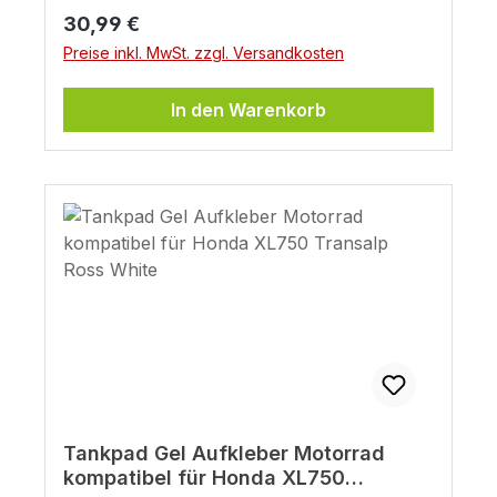
zu Lackierungen "Matt Ballistic Black
Regulärer Preis:
30,99 €
Metallic" und "Matt Iridium Gray
Preise inkl. MwSt. zzgl. Versandkosten
Metallic"passend für 21 Zoll vorne und 18
Zoll hintenLieferumfang: 16 Felgenstreifen
(+ Ersatzstreifen) - ausreichend für 2
In den Warenkorb
Motorrad-Felgen
Tankpad Gel Aufkleber Motorrad
kompatibel für Honda XL750