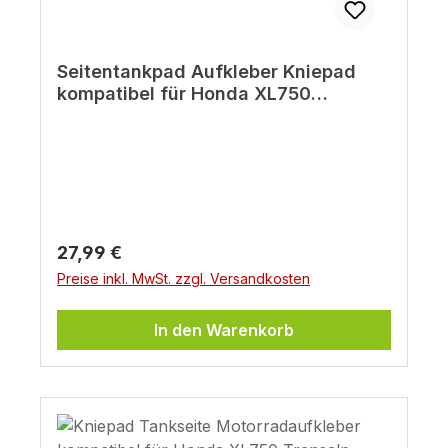
Seitentankpad Aufkleber Kniepad
kompatibel für Honda XL750
Transalp uni black
Regulärer Preis:
27,99 €
Preise inkl. MwSt. zzgl. Versandkosten
In den Warenkorb