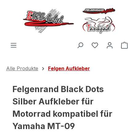
Zum Hauptinhalt springen
Du hast 0 Produ
Ware
Alle Produkte
Felgen Aufkleber
Felgenrand Black Dots
Silber Aufkleber für
Motorrad kompatibel für
Yamaha MT-09