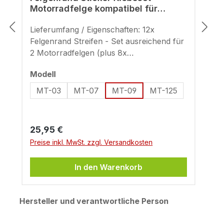
Motorradfelge kompatibel für
Yamaha Icon Blue MT-09
Lieferumfang / Eigenschaften: 12x
Felgenrand Streifen - Set ausreichend für
2 Motorradfelgen (plus 8x
Ersatzstreifen) geeignet für 17 Zoll
auswählen
Modell
(Streifenbreite - ca. 9 mm + 7 mm)
MT-03
MT-07
MT-09
MT-125
Regulärer Preis:
25,95 €
Preise inkl. MwSt. zzgl. Versandkosten
In den Warenkorb
Hersteller und verantwortliche Person