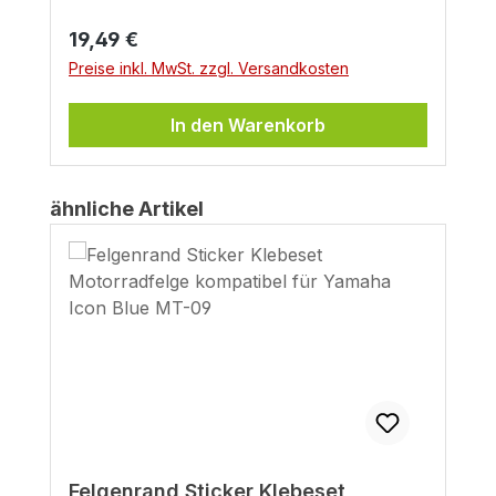
Regulärer Preis:
19,49 €
Preise inkl. MwSt. zzgl. Versandkosten
In den Warenkorb
Produktgalerie überspringen
ähnliche Artikel
Felgenrand Sticker Klebeset