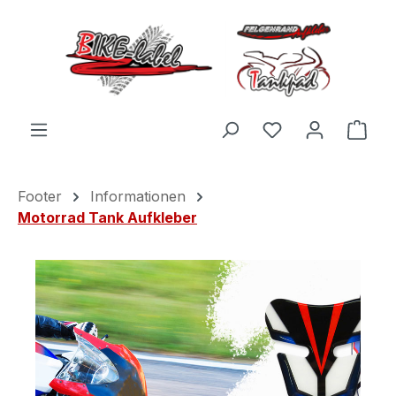
Zum Hauptinhalt springen
Du hast 0 Produ
Ware
Footer
Informationen
Motorrad Tank Aufkleber