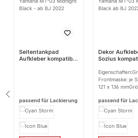
Seitentankpad
Dekor Aufkleb
Aufkleber kompatibel
Sozius kompat
mit Yamaha MT-03
mit Yamaha M
Midnight Black - ab
Midnight Blac
Eigenschaften:G
BJ 2022
2022
Frontmaske: je Se
121 x 136 mmGr
Sitzcover: ca. 22
passend für Lackierung
passend für Lac
mm
auswählen
auswählen