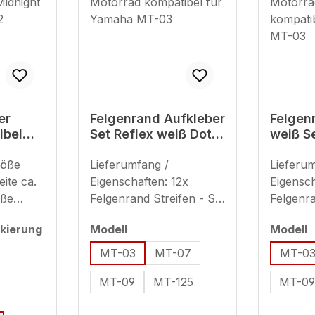
er
Felgenrand Aufkleber
Felgen
ibel
Set Reflex weiß Dots
weiß Se
T-03
Motorrad kompatibel
Motorr
k ab BJ
röße
für Yamaha MT-03
Lieferumfang /
kompat
Lieferu
Yamah
ite ca.
Eigenschaften: 12x
Eigensch
öße
Felgenrand Streifen - Set
Felgenra
6 x 50
ausreichend für 2
ausreich
auswählen
a
kierung
Modell
Modell
Motorradfelgen (plus 8x
Motorra
Ersatzstreifen) geeignet
Ersatzst
MT-03
MT-07
MT-0
für 17 Zoll (Streifenbreite
für 17 Z
MT-09
MT-125
MT-0
- ca. 7 mm) Hinweis zur
- ca. 7
Verwendung
Verwen