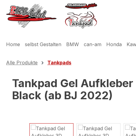
m Hauptinhalt springen
Zur Suche springen
Zur Hauptnavigation springen
Home
selbst Gestalten
BMW
can-am
Honda
Kaw
Alle Produkte
Tankpads
Tankpad Gel Aufkleber
Black (ab BJ 2022)
Bildergalerie überspringen