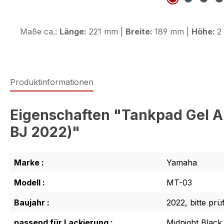
Maße ca.:
Länge:
221 mm |
Breite:
189 mm |
Höhe:
2
Produktinformationen
Eigenschaften "Tankpad Gel A
BJ 2022)"
Marke :
Yamaha
Modell :
MT-03
Baujahr :
2022, bitte prü
passend für Lackierung :
Midnight Black