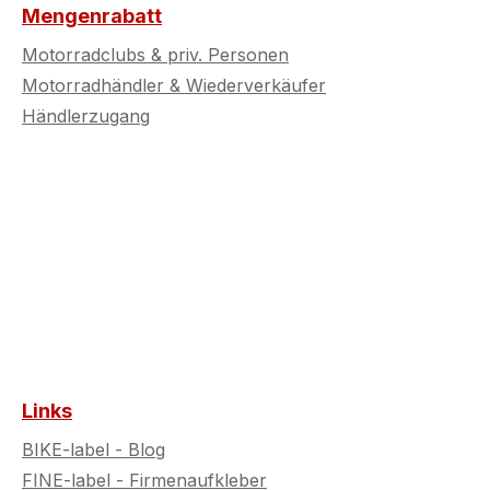
ichen Regelungen
gesetzlichen Regelungen
Mengenrabatt
en.
zu prüfen.
Motorradclubs & priv. Personen
Motorradhändler & Wiederverkäufer
Händlerzugang
Links
BIKE-label - Blog
FINE-label - Firmenaufkleber