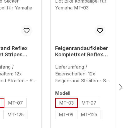
rand Reflex
Felgenrandaufkleber
t Stripes
Komplettset Reflex
ad Sticker
rot Dot Bike
ibel für
mfang /
kompatibel für
Lieferumfang /
a MT-03
Yamaha MT-03
aften: 12x
Eigenschaften: 12x
nd Streifen - Set
Felgenrand Streifen - Set
end für 2
ausreichend für 2
uswählen
auswählen
Modell
dfelgen (plus 8x
Motorradfelgen (plus 8x
reifen) geeignet
Ersatzstreifen) geeignet
3
MT-07
MT-03
MT-07
oll (Streifenbreite
für 17 Zoll (Streifenbreite
9
MT-125
MT-09
MT-125
 mm) Hinweis zur
- ca. 7 mm) Hinweis zur
dung
Verwendung