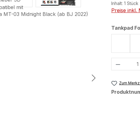
Inhalt:
1 Stück
Preise inkl
Tankpad F
Form 75
Produkt
Zum Merkze
Produktnu