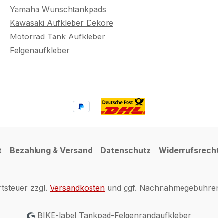
Yamaha Wunschtankpads
Kawasaki Aufkleber Dekore
Motorrad Tank Aufkleber
Felgenaufkleber
t
Bezahlung & Versand
Datenschutz
Widerrufsrech
rtsteuer zzgl.
Versandkosten
und ggf. Nachnahmegebühren,
BIKE-label Tankpad-Felgenrandaufkleber