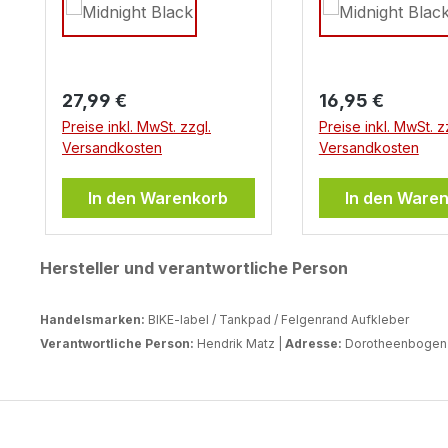
Regulärer Preis:
Regulärer Preis:
27,99 €
16,95 €
Preise inkl. MwSt. zzgl.
Preise inkl. MwSt. z
Versandkosten
Versandkosten
In den Warenkorb
In den Ware
Hersteller und verantwortliche Person
Handelsmarken:
BIKE-label / Tankpad / Felgenrand Aufkleber
Verantwortliche Person:
Hendrik Matz |
Adresse:
Dorotheenbogen 3