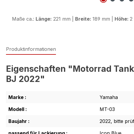
Maße ca.:
Länge:
221 mm |
Breite:
189 mm |
Höhe:
2
Produktinformationen
Eigenschaften "Motorrad Tank
BJ 2022"
Marke :
Yamaha
Modell :
MT-03
Baujahr :
2022, bitte prü
passend für Lackierung :
Icon Blue