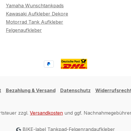
Yamaha Wunschtankpads
Kawasaki Aufkleber Dekore
Motorrad Tank Aufkleber
Felgenaufkleber
t
Bezahlung & Versand
Datenschutz
Widerrufsrech
rtsteuer zzgl.
Versandkosten
und ggf. Nachnahmegebühren,
BIKE-label Tankpad-Felgenrandaufkleber