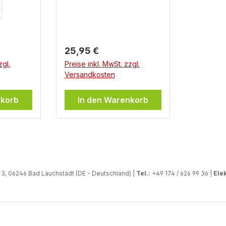
Regulärer Preis:
25,95 €
zgl.
Preise inkl. MwSt. zzgl.
Versandkosten
nkorb
In den Warenkorb
, 06246 Bad Lauchstädt (DE - Deutschland) |
Tel.:
+49 174 / 626 99 36 |
Elek