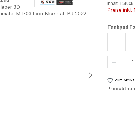
Inhalt:
1 Stück
Preise inkl
Tankpad F
Form 75
Produkt
Zum Merkze
Produktnu