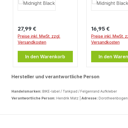
Regulärer Preis:
Regulärer Preis:
27,99 €
16,95 €
Preise inkl. MwSt. zzgl.
Preise inkl. MwSt. z
Versandkosten
Versandkosten
In den Warenkorb
In den Ware
Hersteller und verantwortliche Person
Handelsmarken:
BIKE-label / Tankpad / Felgenrand Aufkleber
Verantwortliche Person:
Hendrik Matz |
Adresse:
Dorotheenbogen 3