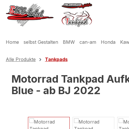
m Hauptinhalt springen
Zur Suche springen
Zur Hauptnavigation springen
Home
selbst Gestalten
BMW
can-am
Honda
Kaw
Alle Produkte
Tankpads
Motorrad Tankpad Aufk
Blue - ab BJ 2022
Bildergalerie überspringen