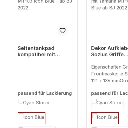
Seitentankpad
Dekor Aufkleb
kompatibel mit
Sozius Griffe
Yamaha MT-03 Icon
kompatibel mi
Blue - ab BJ 2022
Yamaha MT-03
Eigenschaften:G
Blue ab BJ 20
Frontmaske: je Se
121 x 136 mmGr
Sitzcover: ca. 22
passend für Lackierung
passend für Lac
mm
auswählen
auswählen