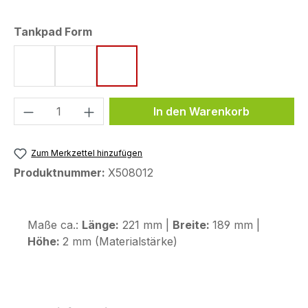
auswählen
Tankpad Form
Form 75 (189 x 221 mm)
Form 76 (189 x 221 mm)
Form 77 (189 x 221 mm)
Produkt Anzahl: Gib den gewünschten We
In den Warenkorb
Zum Merkzettel hinzufügen
Produktnummer:
X508012
Maße ca.:
Länge:
221 mm |
Breite:
189 mm |
Höhe:
2 mm (Materialstärke)