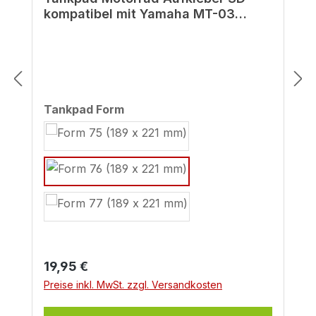
kompatibel mit Yamaha MT-03
transparent ab BJ 2022
auswählen
Tankpad Form
Regulärer Preis:
19,95 €
Preise inkl. MwSt. zzgl. Versandkosten