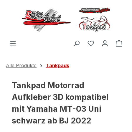
Zum Hauptinhalt springen
Du hast 0 Produ
Ware
Alle Produkte
Tankpads
Tankpad Motorrad
Aufkleber 3D kompatibel
mit Yamaha MT-03 Uni
schwarz ab BJ 2022