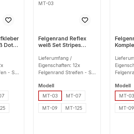
fkleber
Felgenrand Reflex
Felgen
ß Dots
weiß Set Stripes
Komple
atibel
Motorrad Sticker
rot Dot
T-03
kompatibel für
Lieferumfang /
kompat
Lieferu
Yamaha MT-03
Yamah
2x
Eigenschaften: 12x
Eigensch
fen - Set
Felgenrand Streifen - Set
Felgenra
2
ausreichend für 2
ausreich
en
auswählen
a
Modell
Modell
(plus 8x
Motorradfelgen (plus 8x
Motorra
eeignet
Ersatzstreifen) geeignet
Ersatzst
07
MT-03
MT-07
MT-0
fenbreite
für 17 Zoll (Streifenbreite
für 17 Z
25
MT-09
MT-125
MT-0
eis zur
- ca. 7 mm) Hinweis zur
- ca. 7
Verwendung
Verwen
reflektierender
reflekti
Sticker: Sind
Sticker: