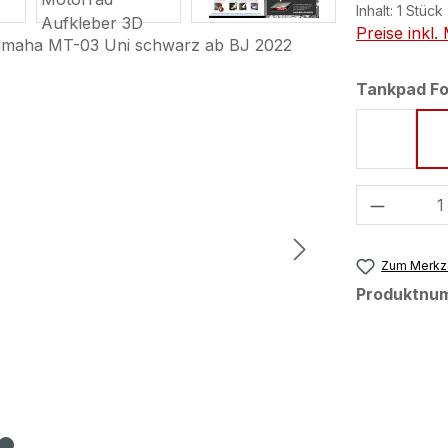
Inhalt:
1 Stück
Preise inkl
Tankpad F
Form 75
Produkt
Zum Merkze
Produktnu