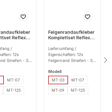
randaufkleber
Felgenrandaufkleber
ttset Reflex
Komplettset Reflex
 Bike
rot Stripes
ibel für
mfang /
kompatibel für
Lieferumfang /
a MT-03
Yamaha MT-03
aften: 12x
Eigenschaften: 12x
nd Streifen - Set
Felgenrand Streifen - Set
end für 2
ausreichend für 2
uswählen
auswählen
Modell
dfelgen (plus 8x
Motorradfelgen (plus 8x
reifen) geeignet
Ersatzstreifen) geeignet
3
MT-07
MT-03
MT-07
oll (Streifenbreite
für 17 Zoll (Streifenbreite
9
MT-125
MT-09
MT-125
 mm) Hinweis zur
- ca. 7 mm) Hinweis zur
dung
Verwendung
erender
reflektierender
 Sind
Sticker: Sind