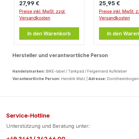
Regulärer Preis:
Regulärer Preis:
27,99 €
reflektierende A
25,95 €
fürs Motorrad u
Preise inkl. MwSt. zzgl.
Preise inkl. MwSt. z
generell Erlaubt
Versandkosten
Versandkosten
Frage kann nicht
mit ja oder mit ne
In den Warenkorb
In den Ware
beantwortet wer
sich die Regelungen von
Hersteller und verantwortliche Person
Land zu Land
unterscheiden. D
Einsatz von
Handelsmarken:
BIKE-label / Tankpad / Felgenrand Aufkleber
reflektierenden F
Verantwortliche Person:
Hendrik Matz |
Adresse:
Dorotheenbogen 3
öffentlichen Ra
unterliegt somit 
Regelungen, die 
Einsatzort variie
empfiehlt somit d
Service-Hotline
entsprechenden
Unterstützung und Beratung unter:
gesetzlichen Re
zu prüfen.
+49 3461 / 342 66 00