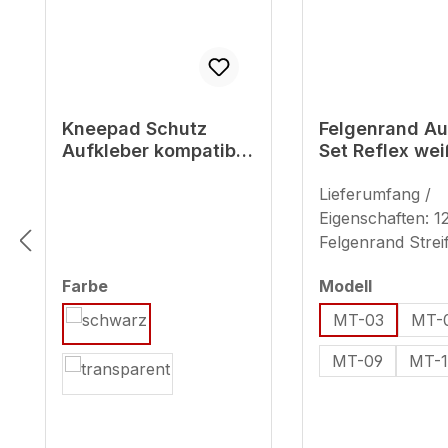
Kneepad Schutz
Felgenrand Au
Aufkleber kompatibel
Set Reflex wei
mit Yamaha MT-03
Motorrad komp
uni schwarz - ab BJ
für Yamaha M
Lieferumfang /
2022
Eigenschaften: 1
Felgenrand Strei
ausreichend für 
auswählen
auswähl
Farbe
Modell
Motorradfelgen 
Ersatzstreifen) g
MT-03
MT-
für 17 Zoll (Strei
MT-09
MT-1
- ca. 7 mm) Hinw
Verwendung
reflektierender
Sticker: Sind