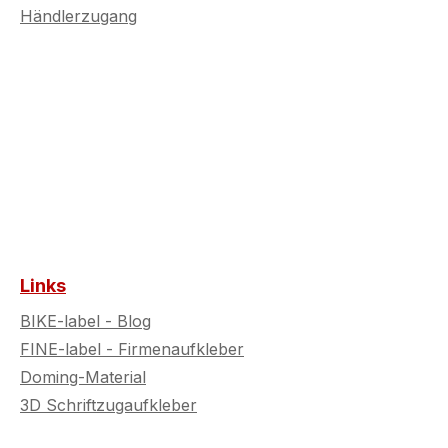
Händlerzugang
Links
BIKE-label - Blog
FINE-label - Firmenaufkleber
Doming-Material
3D Schriftzugaufkleber