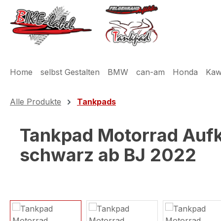
m Hauptinhalt springen
Zur Suche springen
Zur Hauptnavigation springen
Home
selbst Gestalten
BMW
can-am
Honda
Kaw
Alle Produkte
Tankpads
Tankpad Motorrad Aufk
schwarz ab BJ 2022
Bildergalerie überspringen