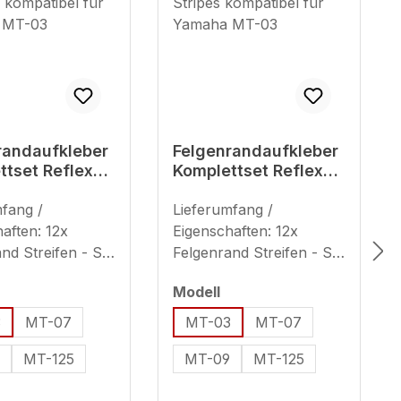
randaufkleber
Felgenrandaufkleber
ttset Reflex
Komplettset Reflex
 Bike
rot Stripes
ibel für
mfang /
kompatibel für
Lieferumfang /
a MT-03
Yamaha MT-03
aften: 12x
Eigenschaften: 12x
nd Streifen - Set
Felgenrand Streifen - Set
end für 2
ausreichend für 2
uswählen
auswählen
Modell
dfelgen (plus 8x
Motorradfelgen (plus 8x
reifen) geeignet
Ersatzstreifen) geeignet
3
MT-07
MT-03
MT-07
oll (Streifenbreite
für 17 Zoll (Streifenbreite
9
MT-125
MT-09
MT-125
 mm) Hinweis zur
- ca. 7 mm) Hinweis zur
dung
Verwendung