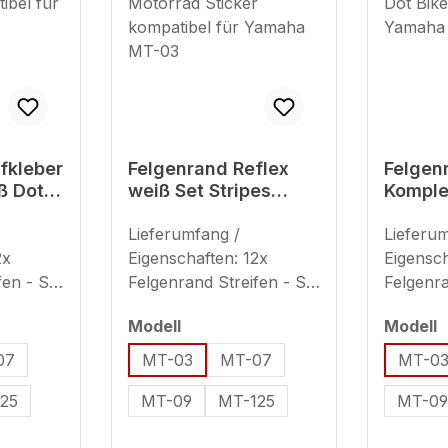
fkleber
Felgenrand Reflex
Felgen
ß Dots
weiß Set Stripes
Komple
atibel
Motorrad Sticker
rot Dot
T-03
kompatibel für
Lieferumfang /
kompat
Lieferu
Yamaha MT-03
Yamah
2x
Eigenschaften: 12x
Eigensch
fen - Set
Felgenrand Streifen - Set
Felgenra
2
ausreichend für 2
ausreich
en
auswählen
a
Modell
Modell
(plus 8x
Motorradfelgen (plus 8x
Motorra
eeignet
Ersatzstreifen) geeignet
Ersatzst
07
MT-03
MT-07
MT-0
fenbreite
für 17 Zoll (Streifenbreite
für 17 Z
25
MT-09
MT-125
MT-0
eis zur
- ca. 7 mm) Hinweis zur
- ca. 7
Verwendung
Verwen