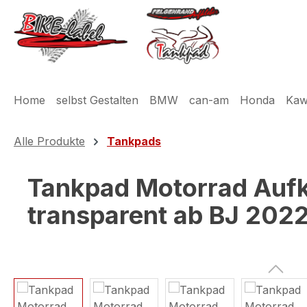
m Hauptinhalt springen
Zur Suche springen
Zur Hauptnavigation springen
Home
selbst Gestalten
BMW
can-am
Honda
Kaw
Alle Produkte
Tankpads
Tankpad Motorrad Aufk
transparent ab BJ 202
Bildergalerie überspringen