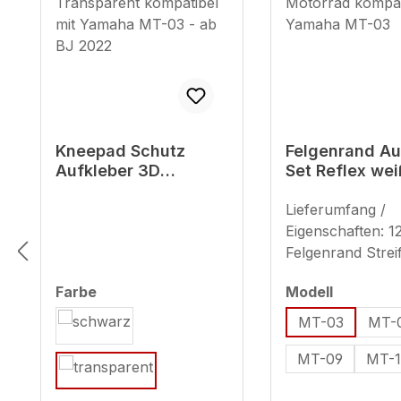
Kneepad Schutz
Felgenrand Au
Aufkleber 3D
Set Reflex wei
Transparent
Motorrad komp
kompatibel mit
für Yamaha M
Lieferumfang /
Yamaha MT-03 - ab
Eigenschaften: 1
BJ 2022
Felgenrand Strei
ausreichend für 
auswählen
auswähl
Farbe
Modell
Motorradfelgen 
Ersatzstreifen) g
MT-03
MT-
für 17 Zoll (Strei
MT-09
MT-1
- ca. 7 mm) Hinw
Verwendung