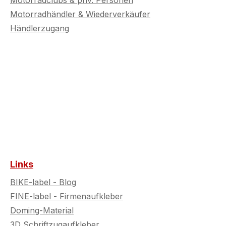
Motorradclubs & priv. Personen
ichen Regelungen
gesetzlichen Regelungen
Motorradhändler & Wiederverkäufer
en.
zu prüfen.
Händlerzugang
Links
BIKE-label - Blog
FINE-label - Firmenaufkleber
Doming-Material
3D Schriftzugaufkleber