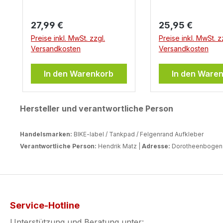
reflektierender
Sticker: Sind
Regulärer Preis:
Regulärer Preis:
27,99 €
reflektierende A
25,95 €
fürs Motorrad u
Preise inkl. MwSt. zzgl.
Preise inkl. MwSt. z
generell Erlaubt
Versandkosten
Versandkosten
Frage kann nicht
mit ja oder mit ne
In den Warenkorb
In den Ware
beantwortet wer
sich die Regelungen von
Hersteller und verantwortliche Person
Land zu Land
unterscheiden. D
Einsatz von
Handelsmarken:
BIKE-label / Tankpad / Felgenrand Aufkleber
reflektierenden F
Verantwortliche Person:
Hendrik Matz |
Adresse:
Dorotheenbogen 3
öffentlichen Ra
unterliegt somit 
Regelungen, die 
Einsatzort variie
empfiehlt somit d
Service-Hotline
entsprechenden
Unterstützung und Beratung unter: