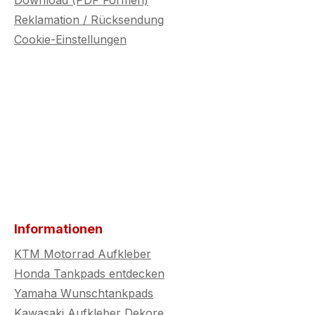
Download (PDF Formen)
gelungen
gesetzlichen Regelungen
gesetzl
Reklamation / Rücksendung
zu prüfen.
zu prüf
Cookie-Einstellungen
Informationen
KTM Motorrad Aufkleber
Honda Tankpads entdecken
Yamaha Wunschtankpads
Kawasaki Aufkleber Dekore