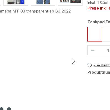
Inhalt:
1 Stück
Preise inkl
Tankpad F
Form 75
Produkt
Zum Merkze
Produktnu