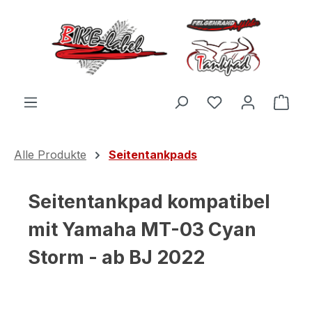
Zum Hauptinhalt springen
Du hast 0 Produ
Ware
Alle Produkte
Seitentankpads
Seitentankpad kompatibel
mit Yamaha MT-03 Cyan
Storm - ab BJ 2022