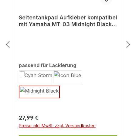
Seitentankpad Aufkleber kompatibel
mit Yamaha MT-03 Midnight Black -
ab BJ 2022
auswählen
passend für Lackierung
Regulärer Preis:
27,99 €
Preise inkl. MwSt. zzgl. Versandkosten