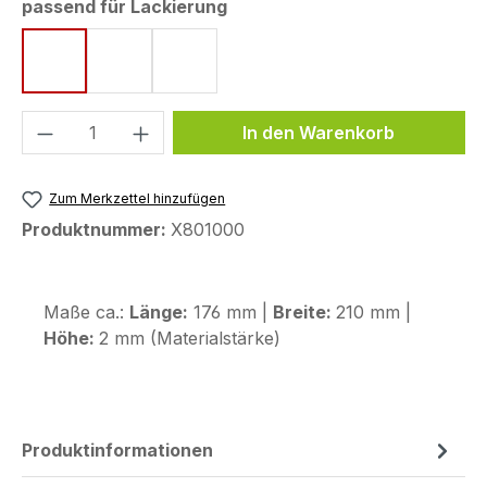
auswählen
passend für Lackierung
Cyan Storm
Icon Blue
Midnight Black
Produkt Anzahl: Gib den gewünschten We
In den Warenkorb
Zum Merkzettel hinzufügen
Produktnummer:
X801000
Maße ca.:
Länge:
176 mm |
Breite:
210 mm |
Höhe:
2 mm (Materialstärke)
Produktinformationen