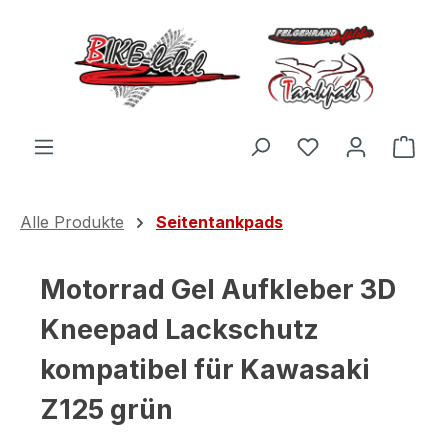
Zum Hauptinhalt springen
Du hast 0 Produ
Ware
Alle Produkte
Seitentankpads
Motorrad Gel Aufkleber 3D
Kneepad Lackschutz
kompatibel für Kawasaki
Z125 grün