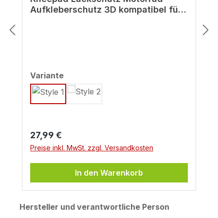
Aufkleberschutz 3D kompatibel für
Kawasaki Z125 grün
auswählen
Variante
Regulärer Preis:
27,99 €
Preise inkl. MwSt. zzgl. Versandkosten
In den Warenkorb
Hersteller und verantwortliche Person