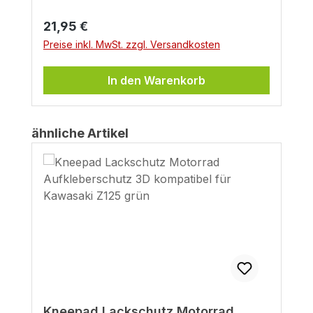
Regulärer Preis:
21,95 €
Preise inkl. MwSt. zzgl. Versandkosten
In den Warenkorb
Produktgalerie überspringen
ähnliche Artikel
Kneepad Lackschutz Motorrad