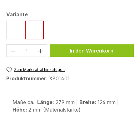
auswählen
Variante
Style 1
Style 2
Produkt Anzahl: Gib den gewünschten We
In den Warenkorb
Zum Merkzettel hinzufügen
Produktnummer:
X801401
Maße ca.:
Länge:
279 mm |
Breite:
126 mm |
Höhe:
2 mm (Materialstärke)