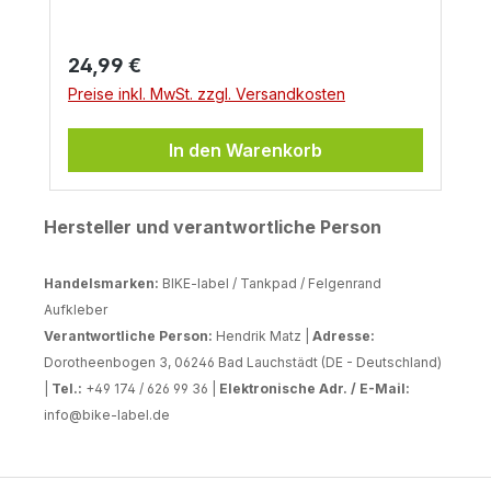
Regulärer Preis:
24,99 €
Preise inkl. MwSt. zzgl. Versandkosten
In den Warenkorb
Hersteller und verantwortliche Person
Handelsmarken:
BIKE-label / Tankpad / Felgenrand
Aufkleber
Verantwortliche Person:
Hendrik Matz |
Adresse:
Dorotheenbogen 3, 06246 Bad Lauchstädt (DE - Deutschland)
|
Tel.:
+49 174 / 626 99 36 |
Elektronische Adr. / E-Mail:
info@bike-label.de