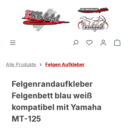
Zum Hauptinhalt springen
Du hast 0 Produ
Ware
Alle Produkte
Felgen Aufkleber
Felgenrandaufkleber
Felgenbett blau weiß
kompatibel mit Yamaha
MT-125