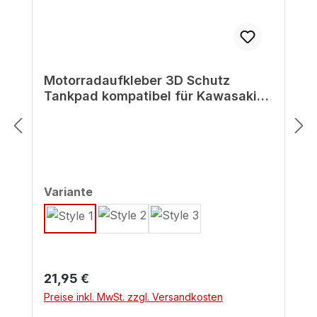
Motorradaufkleber 3D Schutz
Tankpad kompatibel für Kawasaki
Z125 grün Lackschutz
auswählen
Variante
Regulärer Preis:
21,95 €
Preise inkl. MwSt. zzgl. Versandkosten