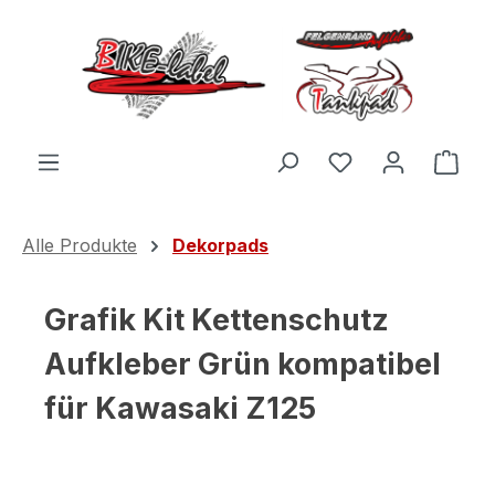
Zum Hauptinhalt springen
Du hast 0 Produ
Ware
Alle Produkte
Dekorpads
Grafik Kit Kettenschutz
Aufkleber Grün kompatibel
für Kawasaki Z125