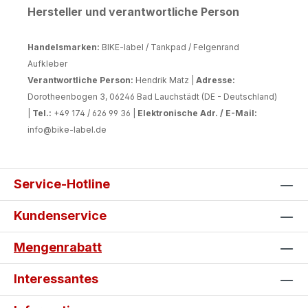
Hersteller und verantwortliche Person
variieren. Es empfiehlt somit die
entsprechenden gesetzlichen Regelungen
Handelsmarken:
zu prüfen.
BIKE-label / Tankpad / Felgenrand
Aufkleber
Verantwortliche Person:
Hendrik Matz |
Adresse:
Dorotheenbogen 3, 06246 Bad Lauchstädt (DE - Deutschland)
|
Tel.:
+49 174 / 626 99 36 |
Elektronische Adr. / E-Mail:
info@bike-label.de
Service-Hotline
Kundenservice
Mengenrabatt
Interessantes