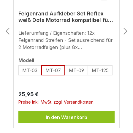
Felgenrand Aufkleber Set Reflex
weiß Dots Motorrad kompatibel für
Yamaha MT-07
Lieferumfang / Eigenschaften: 12x
Felgenrand Streifen - Set ausreichend für
2 Motorradfelgen (plus 8x
Ersatzstreifen) geeignet für 17 Zoll
auswählen
Modell
(Streifenbreite - ca. 9 mm) Hinweis zur
Verwendung reflektierender Sticker: Sind
MT-03
MT-07
MT-09
MT-125
reflektierende Aufkleber fürs Motorrad
und Co. generell Erlaubt? Diese Frage
kann nicht direkt mit ja oder mit nein
Regulärer Preis:
25,95 €
beantwortet werden, da sich die
Preise inkl. MwSt. zzgl. Versandkosten
Regelungen von Land zu Land
unterscheiden. Der Einsatz von
In den Warenkorb
reflektierenden Folien im öffentlichen
Raum unterliegt somit versch.
Regelungen, die je nach Einsatzort