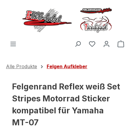
Zum Hauptinhalt springen
Du hast 0 Produ
Ware
Alle Produkte
Felgen Aufkleber
Felgenrand Reflex weiß Set
Stripes Motorrad Sticker
kompatibel für Yamaha
MT-07