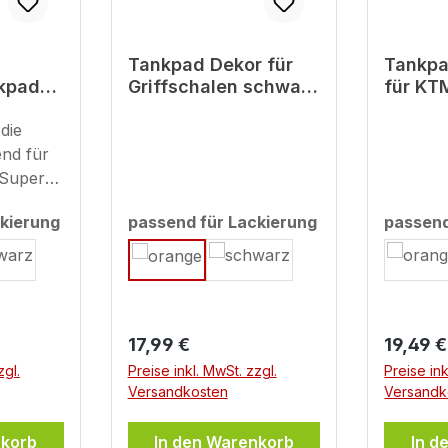
Tankpad Dekor für
Tankpa
nkpad
Griffschalen schwarz
für KT
r KTM
kompatibel für KTM
Advent
die
1390 Super
schwar
Orange
Adventure S
end für
 Super
chutz
kierung
passend für Lackierung
passend
Bewahre
auswählen
auswäh
Look
unseren
 3D-
ds. Sie
Regulärer Preis:
Regulär
17,99 €
19,49 €
zgl.
Preise inkl. MwSt. zzgl.
Preise ink
Versandkosten
Versandk
bnutzung
wa durch
nkorb
In den Warenkorb
In d