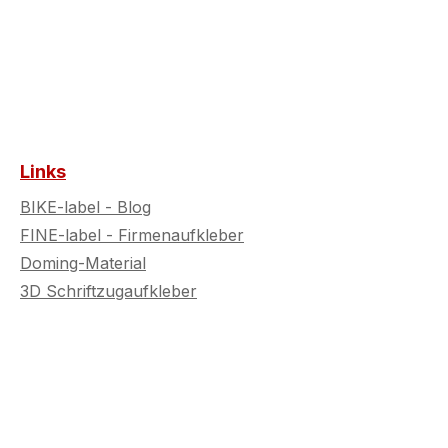
halten selbst bei
häufigem Waschen oder
langen Touren
zuverlässig stand. Ideal
für alle KTM-Fahrer, die
Wert auf langlebigen
Schutz, höchste Qualität
und ein dynamisches
Links
Design legen.
BIKE-label - Blog
FINE-label - Firmenaufkleber
Doming-Material
3D Schriftzugaufkleber