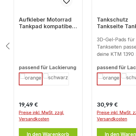
Aufkleber Motorrad
Tankschutz
Tankpad kompatibel
Tankseite Ta
für KTM 1390 Super
kompatibel fü
Adventure S Orange
1390 Super
3D-Gel-Pads für 
Adventure S 
Tankseiten pass
deine KTM 1390
Adventure S – S
passend für Lackierung
passend für Lac
trifft auf Style 
auswählen
auswählen
den markanten 
deiner KTM mit 
maßgeschneiderten
Gel-Seitentankpa
Regulärer Preis:
Regulärer Preis:
19,49 €
30,99 €
schützen die
empfindlichen
Preise inkl. MwSt. zzgl.
Preise inkl. MwSt. z
Versandkosten
Versandkosten
Lackflächen effektiv vor
Kratzern und A
In den Warenkorb
– verursacht et
In den Ware