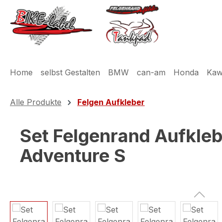
m Hauptinhalt springen
Zur Suche springen
Zur Hauptnavigation springen
Home
selbst Gestalten
BMW
can-am
Honda
Kaw
Alle Produkte
Felgen Aufkleber
Set Felgenrand Aufkle
Adventure S
Bildergalerie überspringen