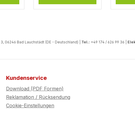
g,
 oder
t aus
UV-
aterial,
, 06246 Bad Lauchstädt (DE - Deutschland) |
Tel.:
+49 174 / 626 99 36 |
Elek
ung
 benzin-
Kundenservice
ent –
Download (PDF Formen)
Reklamation / Rücksendung
 Einsatz
Cookie-Einstellungen
venture
ken
e haften
nk und