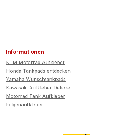
en oder
. Ideal
rer, die
igen
Qualität
ches
Informationen
KTM Motorrad Aufkleber
Honda Tankpads entdecken
Yamaha Wunschtankpads
Kawasaki Aufkleber Dekore
Motorrad Tank Aufkleber
Felgenaufkleber