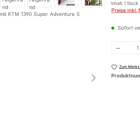
Inhalt:
1 Stück
Preise inkl
Sofort ver
Produkt
Zum Merkze
Produktnu