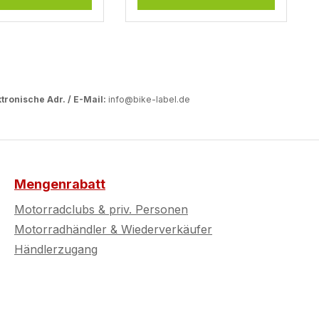
Motorradkleidung,
Reißverschlüsse oder
Gepäck. Gefertigt aus
hochwertigem, UV-
beständigem Gelmaterial,
bleiben Farben und
tronische Adr. / E-Mail:
info@bike-label.de
Formen auch bei
intensiver
Sonneneinstrahlung
dauerhaft brillant. Die
Pads sind zudem benzin-
Mengenrabatt
und wasserresistent –
Motorradclubs & priv. Personen
perfekt für den
Motorradhändler & Wiederverkäufer
anspruchsvollen Einsatz
Händlerzugang
deiner Super Adventure
S. Dank der starken
Selbstklebefläche haften
sie sicher am Tank und