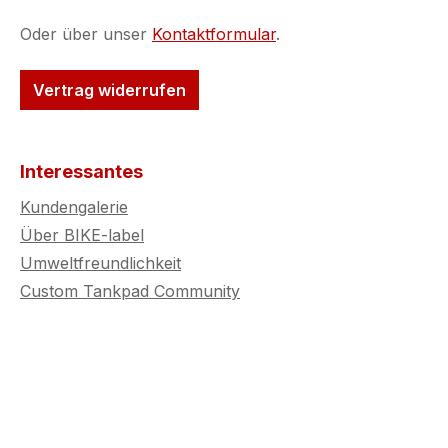
halten selbst bei
häufigem Wasch
Oder über unser
Kontaktformular
.
langen Touren
zuverlässig stand
Vertrag widerrufen
für alle KTM-Fah
Wert auf langleb
Schutz, höchste 
und ein dynamis
Interessantes
Design legen.
Kundengalerie
Über BIKE-label
Umweltfreundlichkeit
Custom Tankpad Community