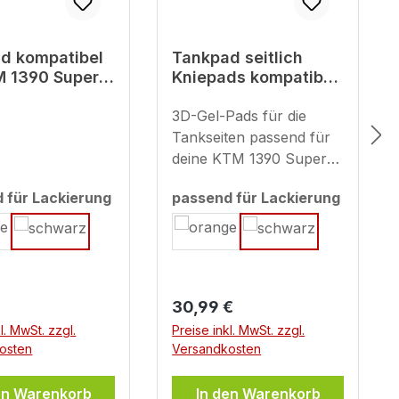
d kompatibel
Tankpad seitlich
M 1390 Super
Kniepads kompatibel
ure S
für KTM 1390 Super
z-weiß
Adventure S schwarz
3D-Gel-Pads für die
Tankseiten passend für
deine KTM 1390 Super
Adventure S – Schutz
 für Lackierung
passend für Lackierung
trifft auf Style Bewahre
len
auswählen
den markanten Look
deiner KTM mit unseren
maßgeschneiderten 3D-
Gel-Seitentankpads. Sie
er Preis:
Regulärer Preis:
30,99 €
schützen die
empfindlichen
l. MwSt. zzgl.
Preise inkl. MwSt. zzgl.
osten
Versandkosten
Lackflächen effektiv vor
Kratzern und Abnutzung
en Warenkorb
– verursacht etwa durch
In den Warenkorb