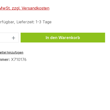
. MwSt. zzgl. Versandkosten
fügbar, Lieferzeit: 1-3 Tage
 Anzahl: Gib den gewünschten Wert ein 
In den Warenkorb
ttel hinzufügen
mmer:
X710176