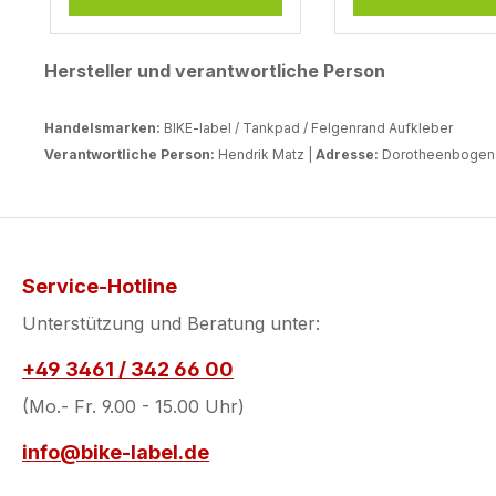
Motorradkleidun
Reißverschlüsse
Hersteller und verantwortliche Person
Gepäck. Gefertig
hochwertigem, 
beständigem Gelm
Handelsmarken:
BIKE-label / Tankpad / Felgenrand Aufkleber
bleiben Farben und
Verantwortliche Person:
Hendrik Matz |
Adresse:
Dorotheenbogen 3
Formen auch bei
intensiver
Sonneneinstrahl
dauerhaft brillant. Die
Pads sind zudem
Service-Hotline
und wasserresist
Unterstützung und Beratung unter:
perfekt für den
anspruchsvollen
+49 3461 / 342 66 00
deiner Super Ad
(Mo.- Fr. 9.00 - 15.00 Uhr)
S. Dank der star
Selbstklebefläch
info@bike-label.de
sie sicher am Ta