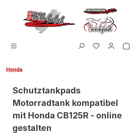
Zum Hauptinhalt springen
Du hast 0 Produ
Ware
Honda
Schutztankpads
Motorradtank kompatibel
mit Honda CB125R - online
gestalten