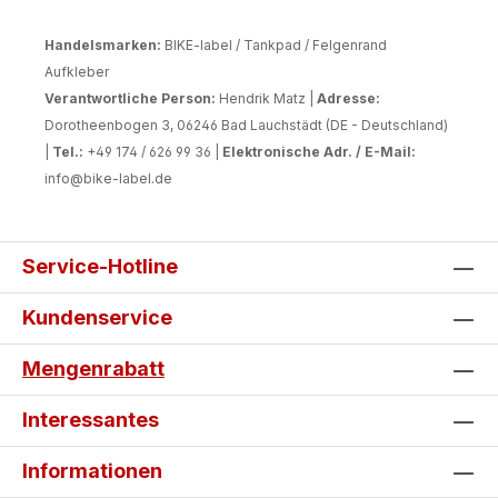
Gleichzeitig sorgen sie für eine
hochwertige und individuelle Optik.
Handelsmarken:
BIKE-label / Tankpad / Felgenrand
Deine Vorteile auf einen Blick: Eigene
Aufkleber
Gestaltung: Erstelle dein persönliches
Verantwortliche Person:
Hendrik Matz |
Adresse:
Wunschdesign bequem online.
Dorotheenbogen 3, 06246 Bad Lauchstädt (DE - Deutschland)
Passgenaue Fertigung: Entwickelt für
|
Tel.:
+49 174 / 626 99 36 |
Elektronische Adr. / E-Mail:
die can-am Spyder F3 Modelle ab
info@bike-label.de
Baujahr 2015. Langlebige Qualität:
UV-beständig, kratzfest und
wetterfest für viele Jahre Fahrspaß.
Service-Hotline
Einfache Montage: Selbstklebend
und in wenigen Minuten blasenfrei
Kundenservice
angebracht. Schutz & Individualität:
Bewahrt die Verkleidung vor
Mengenrabatt
Beschädigungen und wertet deine
Spyder optisch auf. Gestalte jetzt
Interessantes
dein individuelles can-am Tankpad
und Seitentankpad und mache deine
Informationen
Spyder zu einem echten Einzelstück.