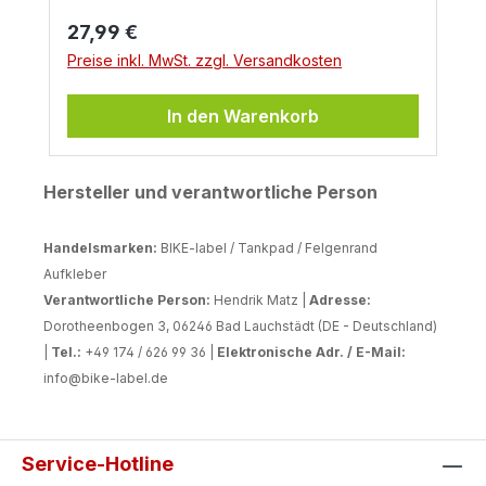
Regulärer Preis:
27,99 €
Preise inkl. MwSt. zzgl. Versandkosten
In den Warenkorb
Hersteller und verantwortliche Person
Handelsmarken:
BIKE-label / Tankpad / Felgenrand
Aufkleber
Verantwortliche Person:
Hendrik Matz |
Adresse:
Dorotheenbogen 3, 06246 Bad Lauchstädt (DE - Deutschland)
|
Tel.:
+49 174 / 626 99 36 |
Elektronische Adr. / E-Mail:
info@bike-label.de
Service-Hotline