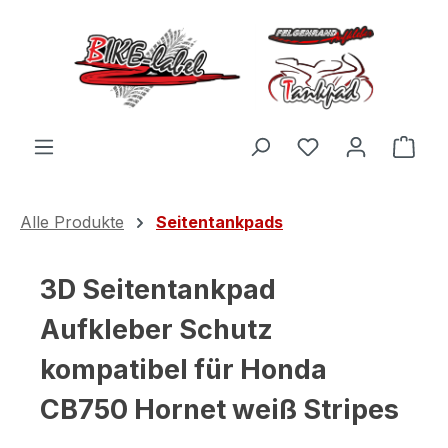
Zum Hauptinhalt springen
Du hast 0 Produ
Ware
Alle Produkte
Seitentankpads
3D Seitentankpad
Aufkleber Schutz
kompatibel für Honda
CB750 Hornet weiß Stripes