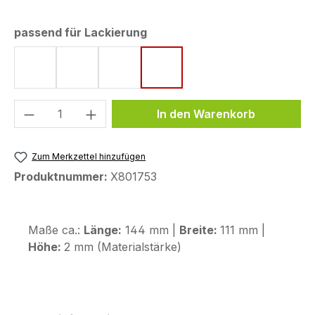
auswählen
passend für Lackierung
Graphite Black
Matt Goldfinch Yellow
Matt Iridium Gray Metallic
Pearl Glare White
Produkt Anzahl: Gib den gewünschten We
In den Warenkorb
Zum Merkzettel hinzufügen
Produktnummer:
X801753
Maße ca.:
Länge:
144 mm |
Breite:
111 mm |
Höhe:
2 mm (Materialstärke)