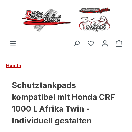
Zum Hauptinhalt springen
Du hast 0 Produ
Ware
Honda
Schutztankpads
kompatibel mit Honda CRF
1000 L Afrika Twin -
Individuell gestalten