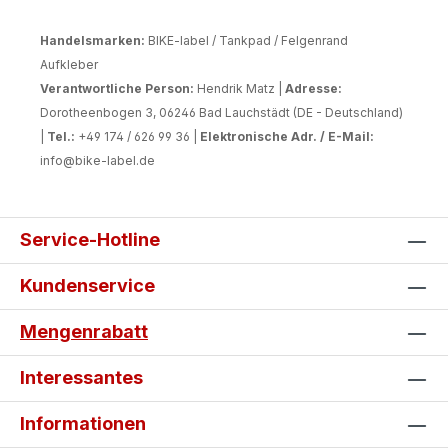
Gleichzeitig sorgen sie für eine
hochwertige und individuelle Optik.
Handelsmarken:
BIKE-label / Tankpad / Felgenrand
Deine Vorteile auf einen Blick: Eigene
Aufkleber
Gestaltung: Erstelle dein persönliches
Verantwortliche Person:
Hendrik Matz |
Adresse:
Wunschdesign bequem online.
Dorotheenbogen 3, 06246 Bad Lauchstädt (DE - Deutschland)
Passgenaue Fertigung: Entwickelt für
|
Tel.:
+49 174 / 626 99 36 |
Elektronische Adr. / E-Mail:
die can-am Spyder F3 Modelle ab
info@bike-label.de
Baujahr 2015. Langlebige Qualität:
UV-beständig, kratzfest und
wetterfest für viele Jahre Fahrspaß.
Service-Hotline
Einfache Montage: Selbstklebend
und in wenigen Minuten blasenfrei
Kundenservice
angebracht. Schutz & Individualität:
Bewahrt die Verkleidung vor
Mengenrabatt
Beschädigungen und wertet deine
Spyder optisch auf. Gestalte jetzt
Interessantes
dein individuelles can-am Tankpad
und Seitentankpad und mache deine
Informationen
Spyder zu einem echten Einzelstück.