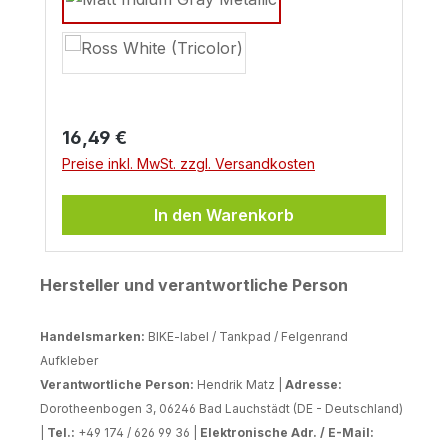
Regulärer Preis:
16,49 €
Preise inkl. MwSt. zzgl. Versandkosten
In den Warenkorb
Hersteller und verantwortliche Person
Handelsmarken:
BIKE-label / Tankpad / Felgenrand
Aufkleber
Verantwortliche Person:
Hendrik Matz |
Adresse:
Dorotheenbogen 3, 06246 Bad Lauchstädt (DE - Deutschland)
|
Tel.:
+49 174 / 626 99 36 |
Elektronische Adr. / E-Mail: