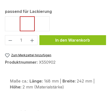
auswählen
passend für Lackierung
Matt Ballistic Black Metallic
Matt Iridium Gray Metallic
Ross White (Tricolor)
Produkt Anzahl: Gib den gewünschten We
In den Warenkorb
Zum Merkzettel hinzufügen
Produktnummer:
X550902
Maße ca.:
Länge:
168 mm |
Breite:
242 mm |
Höhe:
2 mm (Materialstärke)