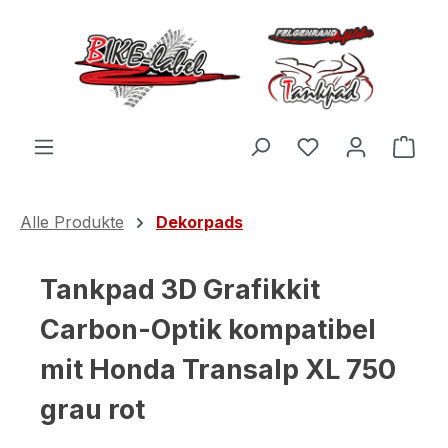
Zum Hauptinhalt springen
Du hast 0 Produ
Ware
Alle Produkte
Dekorpads
Tankpad 3D Grafikkit
Carbon-Optik kompatibel
mit Honda Transalp XL 750
grau rot