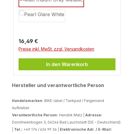
Regulärer Preis:
16,49 €
Preise inkl. MwSt. zzgl. Versandkosten
In den Warenkorb
Hersteller und verantwortliche Person
Handelsmarken:
BIKE-label / Tankpad / Felgenrand
Aufkleber
Verantwortliche Person:
Hendrik Matz |
Adresse:
Dorotheenbogen 3, 06246 Bad Lauchstädt (DE - Deutschland)
|
Tel.:
+49 174 / 626 99 36 |
Elektronische Adr. / E-Mail: