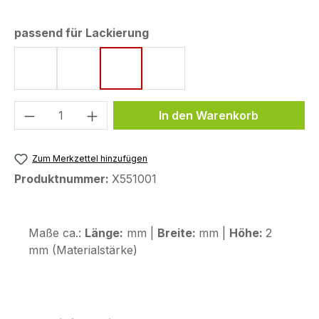
auswählen
passend für Lackierung
Graphite Black
Matt Goldfinch Yellow
Matt Iridium Gray Metallic
Pearl Glare White
Produkt Anzahl: Gib den gewünschten We
In den Warenkorb
Zum Merkzettel hinzufügen
Produktnummer:
X551001
Maße ca.:
Länge:
mm |
Breite:
mm |
Höhe:
2
mm (Materialstärke)