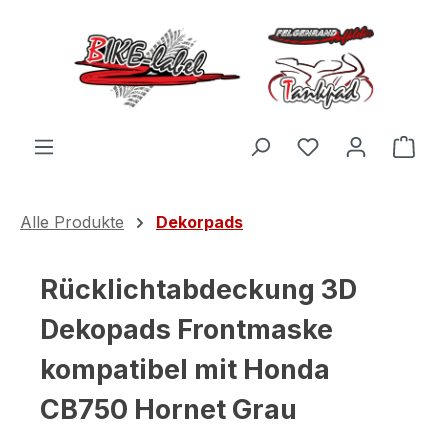
Zum Hauptinhalt springen
Du hast 0 Produ
Ware
Alle Produkte
Dekorpads
Rücklichtabdeckung 3D
Dekopads Frontmaske
kompatibel mit Honda
CB750 Hornet Grau