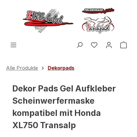
Zum Hauptinhalt springen
Du hast 0 Produ
Ware
Alle Produkte
Dekorpads
Dekor Pads Gel Aufkleber
Scheinwerfermaske
kompatibel mit Honda
XL750 Transalp