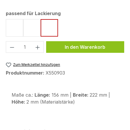
auswählen
passend für Lackierung
Matt Ballistic Black Metallic
Matt Iridium Gray Metallic
Ross White (Tricolor)
Produkt Anzahl: Gib den gewünschten We
In den Warenkorb
Zum Merkzettel hinzufügen
Produktnummer:
X550903
Maße ca.:
Länge:
156 mm |
Breite:
222 mm |
Höhe:
2 mm (Materialstärke)