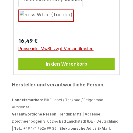
Regulärer Preis:
16,49 €
Preise inkl. MwSt. zzgl. Versandkosten
In den Warenkorb
Hersteller und verantwortliche Person
Handelsmarken:
BIKE-label / Tankpad / Felgenrand
Aufkleber
Verantwortliche Person:
Hendrik Matz |
Adresse:
Dorotheenbogen 3, 06246 Bad Lauchstädt (DE - Deutschland)
|
Tel.:
+49 174 / 626 99 36 |
Elektronische Adr. / E-Mail: