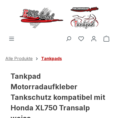
Zum Hauptinhalt springen
Du hast 0 Produ
Ware
Alle Produkte
Tankpads
Tankpad
Motorradaufkleber
Tankschutz kompatibel mit
Honda XL750 Transalp