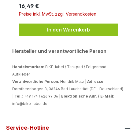
Regulärer Preis:
16,49 €
Preise inkl. MwSt. zzgl. Versandkosten
In den Warenkorb
Hersteller und verantwortliche Person
Handelsmarken:
BIKE-label / Tankpad / Felgenrand
Aufkleber
Verantwortliche Person:
Hendrik Matz |
Adresse:
Dorotheenbogen 3, 06246 Bad Lauchstädt (DE - Deutschland)
|
Tel.:
+49 174 / 626 99 36 |
Elektronische Adr. / E-Mail:
info@bike-label.de
Service-Hotline