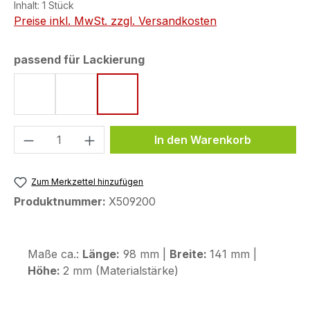
Inhalt:
1 Stück
Preise inkl. MwSt. zzgl. Versandkosten
auswählen
passend für Lackierung
Matt Ballistic Black Metallic
Matt Iridium Gray Metallic
Ross White (Tricolor)
Produkt Anzahl: Gib den gewünschten We
In den Warenkorb
Zum Merkzettel hinzufügen
Produktnummer:
X509200
Maße ca.:
Länge:
98 mm |
Breite:
141 mm |
Höhe:
2 mm (Materialstärke)