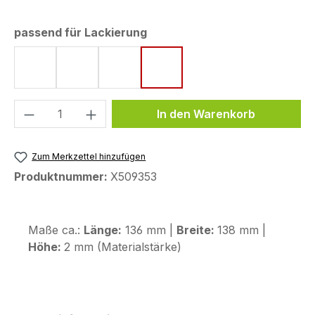
auswählen
passend für Lackierung
Graphite Black
Matt Goldfinch Yellow
Matt Iridium Gray Metallic
Pearl Glare White
Produkt Anzahl: Gib den gewünschten We
In den Warenkorb
Zum Merkzettel hinzufügen
Produktnummer:
X509353
Maße ca.:
Länge:
136 mm |
Breite:
138 mm |
Höhe:
2 mm (Materialstärke)