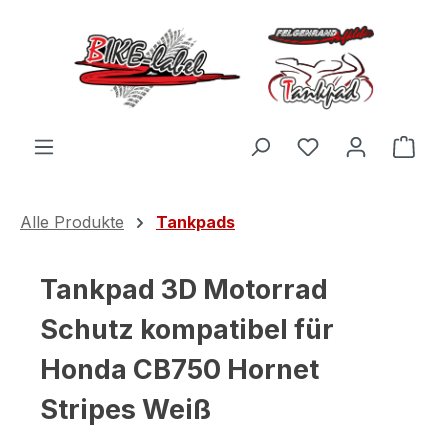
Zum Hauptinhalt springen
Du hast 0 Produ
Ware
Alle Produkte
Tankpads
Tankpad 3D Motorrad
Schutz kompatibel für
Honda CB750 Hornet
Stripes Weiß