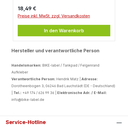
Regulärer Preis:
18,49 €
Preise inkl. MwSt. zzgl. Versandkosten
In den Warenkorb
Hersteller und verantwortliche Person
Handelsmarken:
BIKE-label / Tankpad / Felgenrand
Aufkleber
Verantwortliche Person:
Hendrik Matz |
Adresse:
Dorotheenbogen 3, 06246 Bad Lauchstädt (DE - Deutschland)
|
Tel.:
+49 174 / 626 99 36 |
Elektronische Adr. / E-Mail:
info@bike-label.de
Service-Hotline