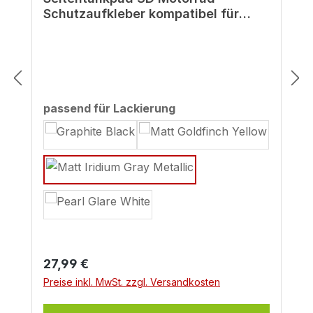
Schutzaufkleber kompatibel für
Honda CB750 Hornet Grau
auswählen
passend für Lackierung
Regulärer Preis:
27,99 €
Preise inkl. MwSt. zzgl. Versandkosten