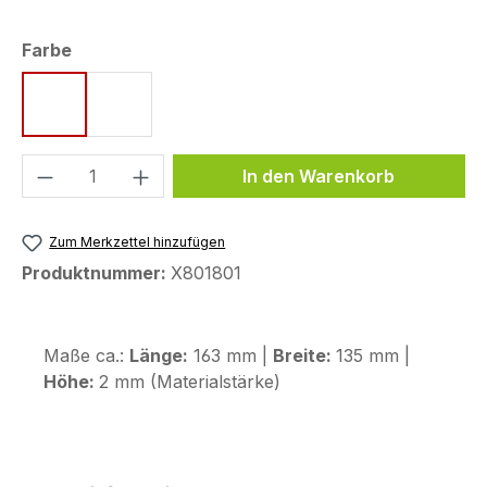
auswählen
Farbe
schwarz
transparent
Produkt Anzahl: Gib den gewünschten We
In den Warenkorb
Zum Merkzettel hinzufügen
Produktnummer:
X801801
Maße ca.:
Länge:
163 mm |
Breite:
135 mm |
Höhe:
2 mm (Materialstärke)