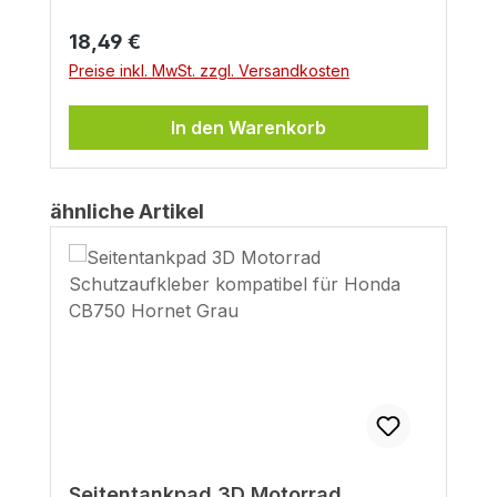
Regulärer Preis:
18,49 €
Preise inkl. MwSt. zzgl. Versandkosten
In den Warenkorb
Produktgalerie überspringen
ähnliche Artikel
Seitentankpad 3D Motorrad