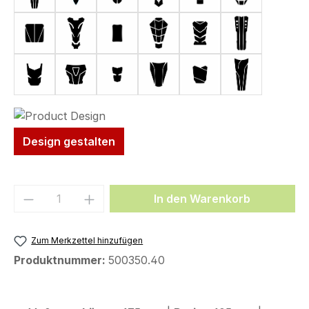
Form 49 (143 x 140 mm)
Form 50 (130 x 240 mm)
Form 53 (75 x 130 mm)
Form 56 (139 x 235 mm)
Form 58 (113 x 179 
Form 59 (10
Form 63 (119 x 169 mm)
Form 66 (161 x 153 mm)
Form 72 (80 x 114 mm)
Form 97 (132 x 186 mm)
Form 109 (111 x 135
Form 110 (1
Design gestalten
Produkt Anzahl: Gib den gewünschten We
In den Warenkorb
Zum Merkzettel hinzufügen
Produktnummer:
500350.40