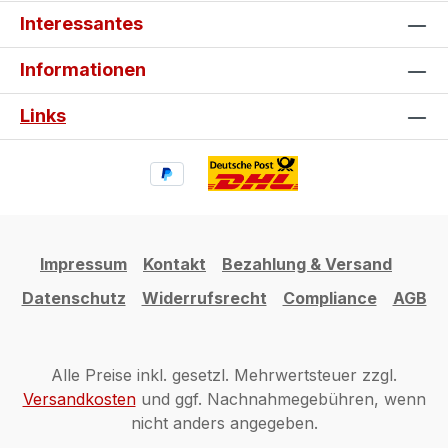
Spyder optisch auf. Gestalte jetzt
Interessantes
dein individuelles can-am Tankpad
und Seitentankpad und mache deine
Informationen
Spyder zu einem echten Einzelstück.
Links
Impressum
Kontakt
Bezahlung & Versand
Datenschutz
Widerrufsrecht
Compliance
AGB
Alle Preise inkl. gesetzl. Mehrwertsteuer zzgl.
Versandkosten
und ggf. Nachnahmegebühren, wenn
nicht anders angegeben.