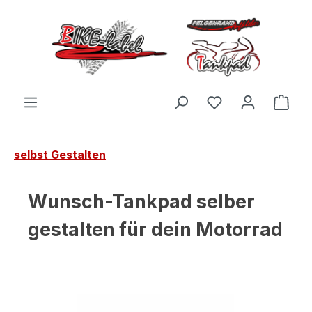
Zum Hauptinhalt springen
Du hast 0 Produ
Ware
selbst Gestalten
Wunsch-Tankpad selber
gestalten für dein Motorrad
Bildergalerie überspringen