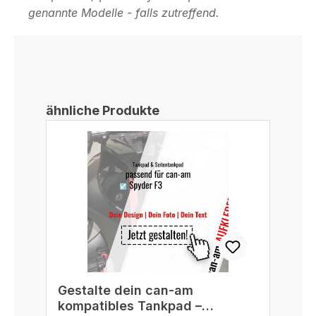
genannte Modelle - falls zutreffend.
Produktgalerie überspringen
ähnliche Produkte
Gestalte dein can-am
G
kompatibles Tankpad –
B