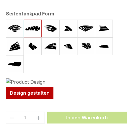
auswählen
Seitentankpad Form
Form 1 (250 x 125 mm)
Form 2 (268 x 84 mm)
Form 3 (230 x 115 mm)
Form 6 (140 x 90 mm)
Form 16 (164 x 107 
Form 22 (18
Form 24 (199 x 165,5 mm)
Form 27 (149 x 134 mm)
Form 32 (207 x 110 mm)
Form 33 (150 x 95 mm)
Form 34 (165 x 103
Form 35 (16
Form 53 (232 x 78 mm)
Design gestalten
Produkt Anzahl: Gib den gewünschten We
In den Warenkorb