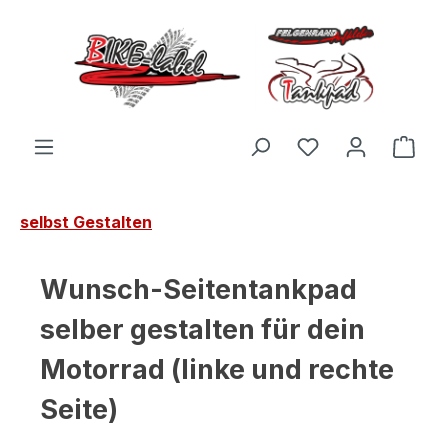
Zum Hauptinhalt springen
Du hast 0 Produ
Ware
selbst Gestalten
Wunsch-Seitentankpad
selber gestalten für dein
Motorrad (linke und rechte
Seite)