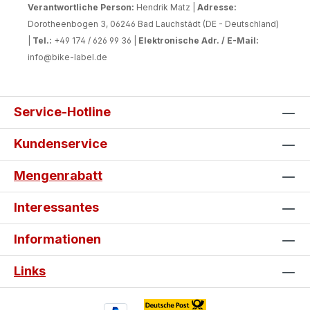
Verantwortliche Person:
Hendrik Matz |
Adresse:
Wunschdesign bequem online.
Dorotheenbogen 3, 06246 Bad Lauchstädt (DE - Deutschland)
Passgenaue Fertigung: Entwickelt für
|
Tel.:
+49 174 / 626 99 36 |
Elektronische Adr. / E-Mail:
die can-am Spyder F3 Modelle ab
info@bike-label.de
Baujahr 2015. Langlebige Qualität:
UV-beständig, kratzfest und
wetterfest für viele Jahre Fahrspaß.
Service-Hotline
Einfache Montage: Selbstklebend
und in wenigen Minuten blasenfrei
Kundenservice
angebracht. Schutz & Individualität:
Bewahrt die Verkleidung vor
Mengenrabatt
Beschädigungen und wertet deine
Spyder optisch auf. Gestalte jetzt
Interessantes
dein individuelles can-am Tankpad
und Seitentankpad und mache deine
Informationen
Spyder zu einem echten Einzelstück.
Links