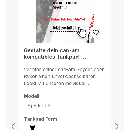
Gestalte dein can-am
G
kompatibles Tankpad –
B
einzigartig, passgenau und
r
langlebig
Verleihe deiner can-am Spyder oder
St
M
Ryker einen unverwechselbaren
Bl
Look! Mit unseren individuell
ges
gestaltbaren Tankpads und
Ad
auswählen
Modell
Mo
Seitentankpads machst du deine
F8
can-am Spyder F3, F3-S, F3-S
Bi
Spyder F3
Special Series, F3 Limited oder F3
un
Limited Special Series ab Baujahr
du
auswählen
Tankpad Form
2015 zu einem echten Unikat. Dank
Ha