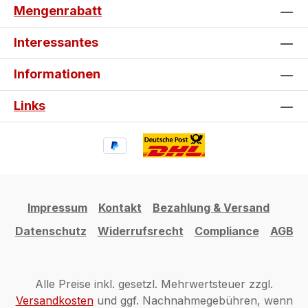
Mengenrabatt
Beschädigungen und wertet deine
Spyder optisch auf. Gestalte jetzt
Interessantes
dein individuelles can-am Tankpad
und Seitentankpad und mache deine
Informationen
Spyder zu einem echten Einzelstück.
Links
Impressum
Kontakt
Bezahlung & Versand
Datenschutz
Widerrufsrecht
Compliance
AGB
Alle Preise inkl. gesetzl. Mehrwertsteuer zzgl.
Versandkosten
und ggf. Nachnahmegebühren, wenn