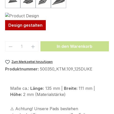
Form 22 (185 x 100 mm)
Form 54 (207 x 140 mm)
Form 55 (207 x 171 mm)
Form 68 (289 x 118 mm)
(Diese Option ist zurzeit nicht verfügbar.)
(Diese Option ist zurzeit nicht verfügbar.)
(Diese Option ist zurzeit nicht verfügbar.)
(Diese Option ist zurzeit nicht ve
Design gestalten
Produkt Anzahl: Gib den gewünschten We
In den Warenkorb
Zum Merkzettel hinzufügen
Produktnummer:
500350_KTM.109_125DUKE
Maße ca.:
Länge:
135 mm |
Breite:
111 mm |
Höhe:
2 mm (Materialstärke)
⚠️ Achtung! Unsere Pads bestehen