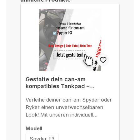
Gestalte dein can-am
G
kompatibles Tankpad –
B
einzigartig, passgenau und
r
langlebig
Verleihe deiner can-am Spyder oder
St
M
Ryker einen unverwechselbaren
Bl
Look! Mit unseren individuell
ges
gestaltbaren Tankpads und
Ad
auswählen
Modell
Mo
Seitentankpads machst du deine
F8
can-am Spyder F3, F3-S, F3-S
Bi
Spyder F3