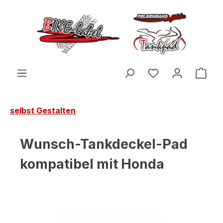
Zum Hauptinhalt springen
Du hast 0 Produ
Ware
selbst Gestalten
Wunsch-Tankdeckel-Pad
kompatibel mit Honda
Bildergalerie überspringen