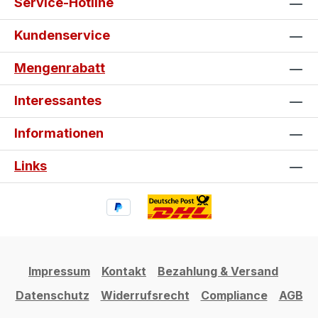
Service-Hotline
Einfache Montage: Selbstklebend
und in wenigen Minuten blasenfrei
Kundenservice
angebracht. Schutz & Individualität:
Bewahrt die Verkleidung vor
Mengenrabatt
Beschädigungen und wertet deine
Spyder optisch auf. Gestalte jetzt
Interessantes
dein individuelles can-am Tankpad
und Seitentankpad und mache deine
Informationen
Spyder zu einem echten Einzelstück.
Links
Impressum
Kontakt
Bezahlung & Versand
Datenschutz
Widerrufsrecht
Compliance
AGB