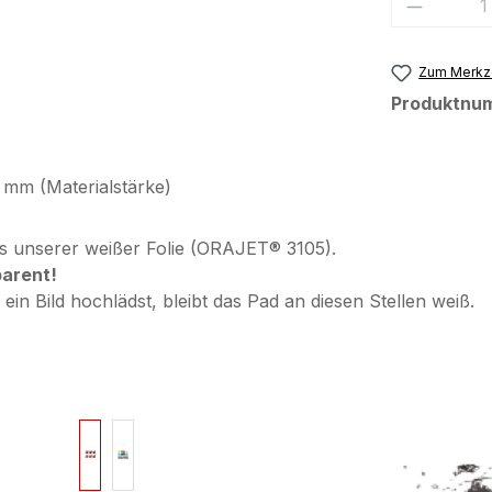
Produkt
Zum Merkze
Produktnu
 mm (Materialstärke)
s unserer weißer Folie (ORAJET® 3105).
parent!
in Bild hochlädst, bleibt das Pad an diesen Stellen weiß.
Bildergalerie überspringen