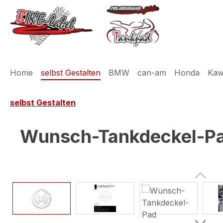
m Hauptinhalt springen
Zur Suche springen
Zur Hauptnavigation springen
Home
selbst Gestalten
BMW
can-am
Honda
Kaw
selbst Gestalten
Wunsch-Tankdeckel-Pad
Bildergalerie überspringen