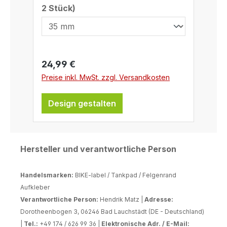
auswählen
2 Stück)
Größen – Perfekt für Vorder- und
Hinterrad individuell anpassbar.✅
Einfache Anwendung –
Selbstklebend und leicht
anzubringen. ⚠ Wichtiger Hinweis:
Regulärer Preis:
24,99 €
Die Breite des Schriftzugs hängt von
Preise inkl. MwSt. zzgl. Versandkosten
Schriftart und Buchstabenhöhe ab
und kann variieren. Bei
Design gestalten
Unsicherheiten kontaktiere uns bitte
vorab! So funktioniert’s: Wähle deine
gewünschte Folienart. Bestimme die
Buchstabenhöhe für Vorder- und
Hersteller und verantwortliche Person
Hinterrad. Erstelle deinen Schriftzug
im Konfigurator und passe die
Handelsmarken:
BIKE-label / Tankpad / Felgenrand
Schriftart an. Schließe dein Design
Aufkleber
ab und bestelle dein Unikat!
Verantwortliche Person:
Hendrik Matz |
Adresse:
Perfektioniere das Design deiner
Dorotheenbogen 3, 06246 Bad Lauchstädt (DE - Deutschland)
Felgen mit einem einzigartigen
|
Tel.:
+49 174 / 626 99 36 |
Elektronische Adr. / E-Mail: