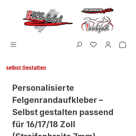
Zum Hauptinhalt springen
Du hast 0 Produ
Ware
selbst Gestalten
Personalisierte
Felgenrandaufkleber –
Selbst gestalten passend
für 16/17/18 Zoll