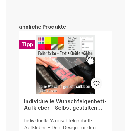
Produktgalerie überspringen
ähnliche Produkte
Tipp
Individuelle Wunschfelgenbett-
Aufkleber – Selbst gestalten
eigener Text
Individuelle Wunschfelgenbett-
Aufkleber – Dein Design für den