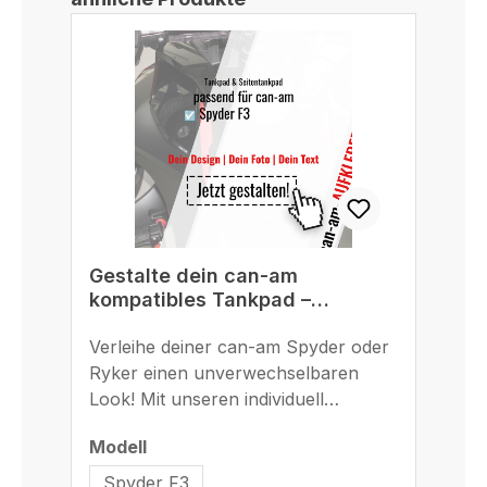
Gestalte dein can-am
G
kompatibles Tankpad –
B
einzigartig, passgenau und
r
langlebig
Verleihe deiner can-am Spyder oder
St
M
Ryker einen unverwechselbaren
Bl
Look! Mit unseren individuell
ges
gestaltbaren Tankpads und
Ad
auswählen
Modell
Mo
Seitentankpads machst du deine
F8
can-am Spyder F3, F3-S, F3-S
Bi
Spyder F3