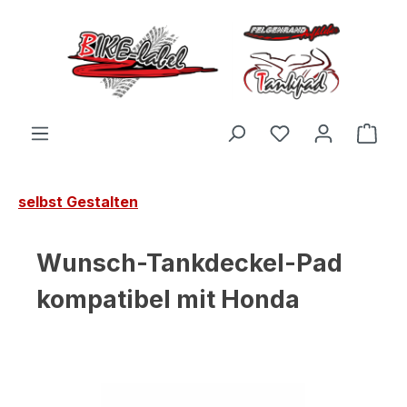
Zum Hauptinhalt springen
Du hast 0 Produ
Ware
selbst Gestalten
Wunsch-Tankdeckel-Pad
kompatibel mit Honda
Bildergalerie überspringen