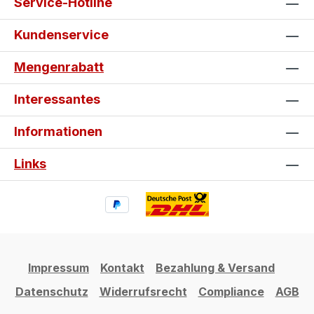
Service-Hotline
Einfache Montage: Selbstklebend
und in wenigen Minuten blasenfrei
Kundenservice
angebracht. Schutz & Individualität:
Bewahrt die Verkleidung vor
Mengenrabatt
Beschädigungen und wertet deine
Spyder optisch auf. Gestalte jetzt
Interessantes
dein individuelles can-am Tankpad
und Seitentankpad und mache deine
Informationen
Spyder zu einem echten Einzelstück.
Links
Impressum
Kontakt
Bezahlung & Versand
Datenschutz
Widerrufsrecht
Compliance
AGB