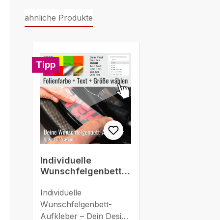
ähnliche Produkte
Produktgalerie überspringen
Tipp
Individuelle
Wunschfelgenbett-
Aufkleber – Selbst
gestalten eigener
Individuelle
Text
Wunschfelgenbett-
Aufkleber – Dein Design