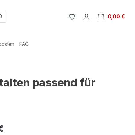
Du hast 0 Produkte auf 
0,00 €
Ware
posten
FAQ
talten passend für
€