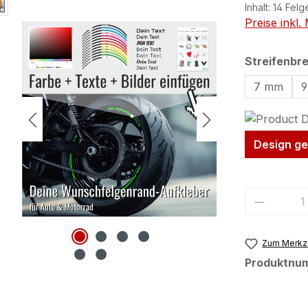
Inhalt:
14 Felg
Preise inkl
Streifenbre
7 mm
Design ge
Produkt
Zum Merkze
Produktnu