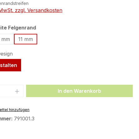
enrandstreifen
. MwSt. zzgl. Versandkosten
auswählen
ite Felgenrand
9 mm
11 mm
stalten
 Anzahl: Gib den gewünschten Wert ein 
In den Warenkorb
ttel hinzufügen
mmer:
791001.3