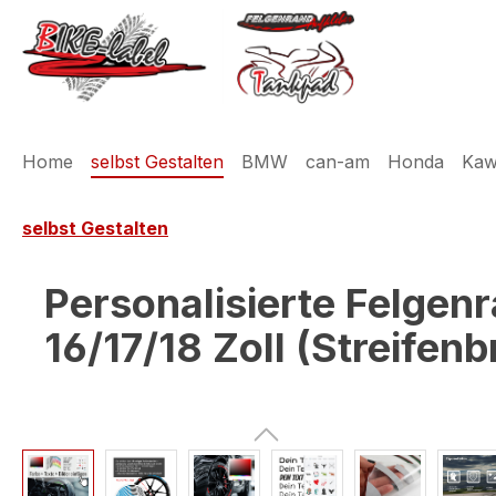
m Hauptinhalt springen
Zur Suche springen
Zur Hauptnavigation springen
Home
selbst Gestalten
BMW
can-am
Honda
Kaw
selbst Gestalten
Personalisierte Felgen
16/17/18 Zoll (Streifen
Bildergalerie überspringen