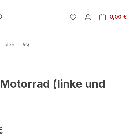
Du hast 0 Produkte auf 
0,00 €
Ware
posten
FAQ
Motorrad (linke und
€