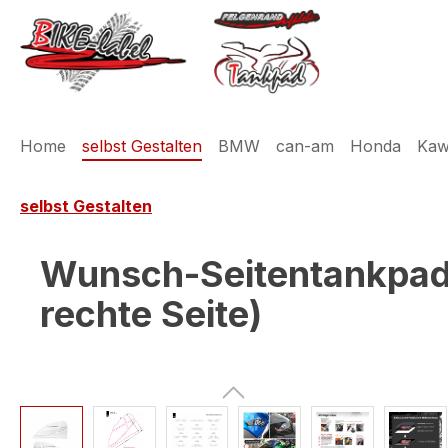
m Hauptinhalt springen
Zur Suche springen
Zur Hauptnavigation springen
Home
selbst Gestalten
BMW
can-am
Honda
Kaw
selbst Gestalten
Wunsch-Seitentankpad s
rechte Seite)
Bildergalerie überspringen