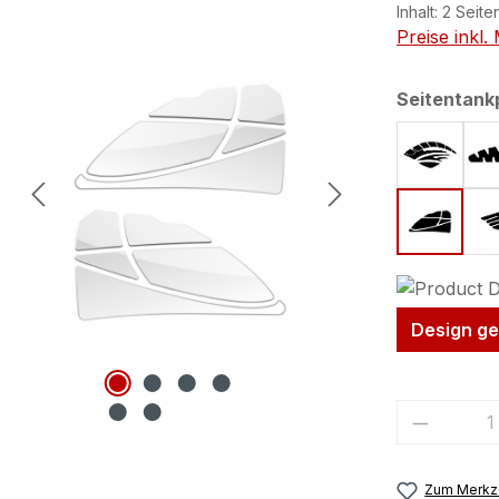
Inhalt:
2 Seite
Preise inkl
Seitentank
Form 1 
Form 32
Design ge
Produkt
Zum Merkze