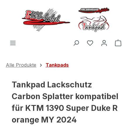
Zum Hauptinhalt springen
Du hast 0 Produ
Ware
Alle Produkte
Tankpads
Tankpad Lackschutz
Carbon Splatter kompatibel
für KTM 1390 Super Duke R
orange MY 2024