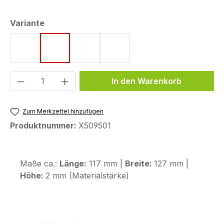
auswählen
Variante
Style 1
Style 2
Style 3
Style 4
Produkt Anzahl: Gib den gewünschten We
In den Warenkorb
Zum Merkzettel hinzufügen
Produktnummer:
X509501
Maße ca.:
Länge:
117 mm |
Breite:
127 mm |
Höhe:
2 mm (Materialstärke)