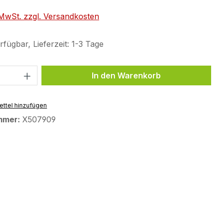
. MwSt. zzgl. Versandkosten
fügbar, Lieferzeit: 1-3 Tage
 Anzahl: Gib den gewünschten Wert ein 
In den Warenkorb
ttel hinzufügen
mmer:
X507909