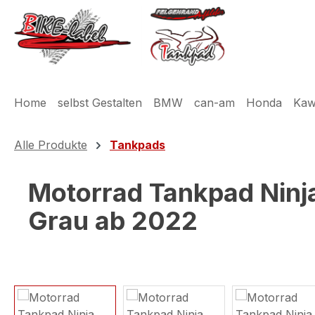
m Hauptinhalt springen
Zur Suche springen
Zur Hauptnavigation springen
Home
selbst Gestalten
BMW
can-am
Honda
Kaw
Alle Produkte
Tankpads
Motorrad Tankpad Ninj
Grau ab 2022
Bildergalerie überspringen