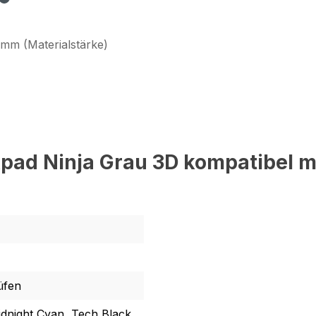
 mm (Materialstärke)
pad Ninja Grau 3D kompatibel m
üfen
idnight Cyan, Tech Black