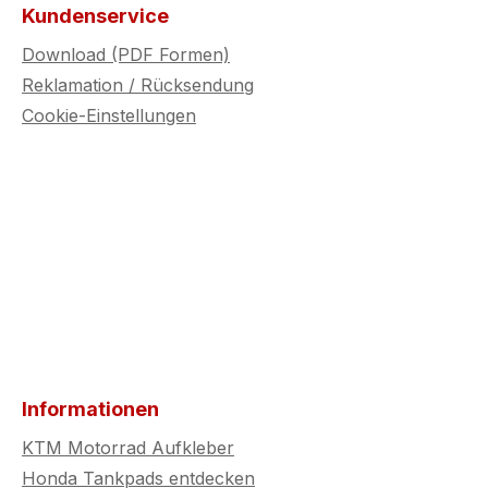
Waschstraße zuverlässig
Kundenservice
an Ort und Stelle
Download (PDF Formen)
bleiben. Ideal für alle, die
Reklamation / Rücksendung
Wert auf erstklassigen
Schutz, Qualität und ein
Cookie-Einstellungen
ansprechendes Design
legen.
Informationen
KTM Motorrad Aufkleber
Honda Tankpads entdecken