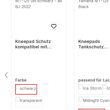
Kneepad Schutz
Kneepads
kompatibel mit
Tankschutz
Yamaha MT-125 uni
Aufkleber kom
schwarz - ab BJ
mit Yamaha M
2022
Tech Black
auswählen
Farbe
passend für Lac
auswählen