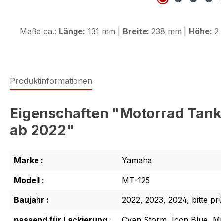
Maße ca.:
Länge:
131 mm |
Breite:
238 mm |
Höhe:
2
Produktinformationen
Eigenschaften "Motorrad Tank
ab 2022"
Marke :
Yamaha
Modell :
MT-125
Baujahr :
2022, 2023, 2024, bitte pr
passend für Lackierung :
Cyan Storm, Icon Blue, M