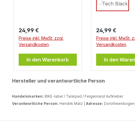
Regulärer Preis:
Regulärer Preis:
24,99 €
24,99 €
Preise inkl. MwSt. zzgl.
Preise inkl. MwSt. z
Versandkosten
Versandkosten
In den Warenkorb
In den Ware
Hersteller und verantwortliche Person
Handelsmarken:
BIKE-label / Tankpad / Felgenrand Aufkleber
Verantwortliche Person:
Hendrik Matz |
Adresse:
Dorotheenbogen 3