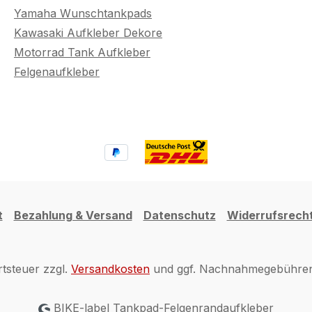
Yamaha Wunschtankpads
Kawasaki Aufkleber Dekore
Motorrad Tank Aufkleber
Felgenaufkleber
t
Bezahlung & Versand
Datenschutz
Widerrufsrech
rtsteuer zzgl.
Versandkosten
und ggf. Nachnahmegebühren,
BIKE-label Tankpad-Felgenrandaufkleber