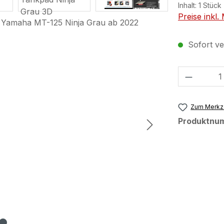
Inhalt:
1 Stück
Preise inkl
Sofort ver
Produkt
Zum Merkze
Produktnu