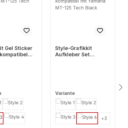
it Gel Sticker
Style-Grafikkit
 kompatibel
Aufkleber Set
maha MT-125
kompatibel mit
lack
Yamaha MT-125 Tech
Black
auswählen
auswählen
e
Variante
+
3