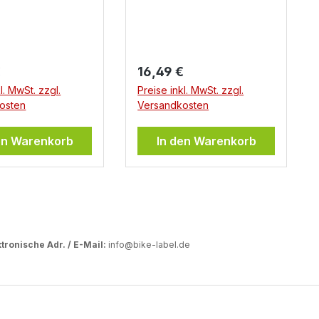
er Preis:
Regulärer Preis:
€
16,49 €
l. MwSt. zzgl.
Preise inkl. MwSt. zzgl.
osten
Versandkosten
en Warenkorb
In den Warenkorb
tronische Adr. / E-Mail:
info@bike-label.de