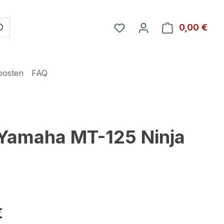
Du hast 0 Produkte auf 
0,00 €
Ware
posten
FAQ
 Yamaha MT-125 Ninja
€