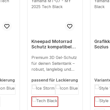
Kneepad Motorrad
Grafikk
Schutz kompatibel
Sozius
patibel
mit Yamaha MT-07 -
mit Ya
T-125
MY 2025 Tech Black
Premium 3D Gel-Schutz
Tech B
für deinen Seitentank –
robust, langlebig und
stylisch Unsere 3D-Gel-
kierung
passend für Lackierung
Variant
Seitentankpads schützen
auswählen
deinen Lack effektiv vor
Kratzern und
Abnutzung, wie sie
beispielsweise durch