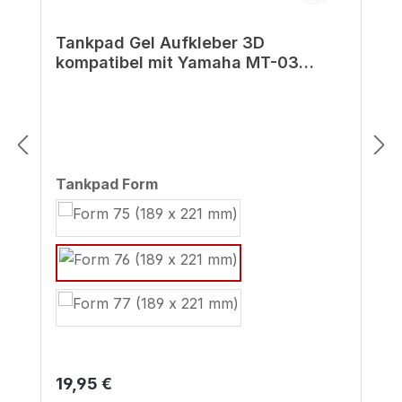
Tankpad Gel Aufkleber 3D
kompatibel mit Yamaha MT-03
Midnight Black (ab BJ 2022)
auswählen
Tankpad Form
Regulärer Preis:
19,95 €