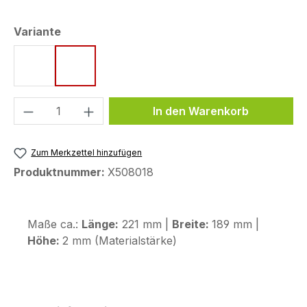
auswählen
Variante
Style 1
Style 2
Produkt Anzahl: Gib den gewünschten We
In den Warenkorb
Zum Merkzettel hinzufügen
Produktnummer:
X508018
Maße ca.:
Länge:
221 mm |
Breite:
189 mm |
Höhe:
2 mm (Materialstärke)